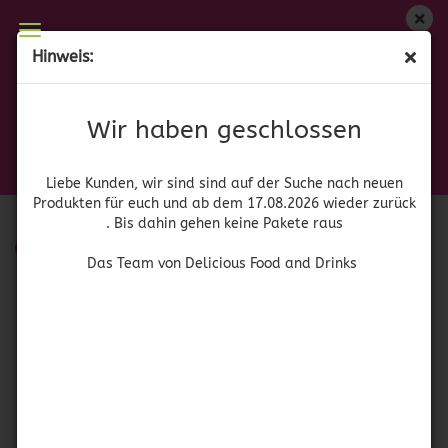
Wir haben geschlossen
Hinweis:
Miguelito
Liebe Kunden, wir sind auf der Suche nach neuen
Produkten für euch und wieder ab dem 17.08.2026
Wir haben geschlossen
Sortieren nach
pro Seite
Sortieren nach
64 pro Seite
zurück. Bis dahin gehen keine Pakete raus
Das Team von Delicious Food and Drinks
1
Liebe Kunden, wir sind sind auf der Suche nach neuen
Produkten für euch und ab dem 17.08.2026 wieder zurück
. Bis dahin gehen keine Pakete raus
SOLD OUT
Das Team von Delicious Food and Drinks
Miguelito