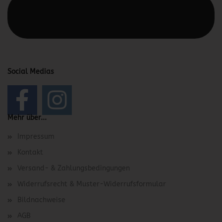
Diesen Text kannst du im Gambio Admin unter Content
Manager -> Elemente -> Footer -> Footer Kopfzeile
bearbeiten.
Social Medias
Mehr über...
Impressum
Kontakt
Versand- & Zahlungsbedingungen
Widerrufsrecht & Muster-Widerrufsformular
Bildnachweise
AGB