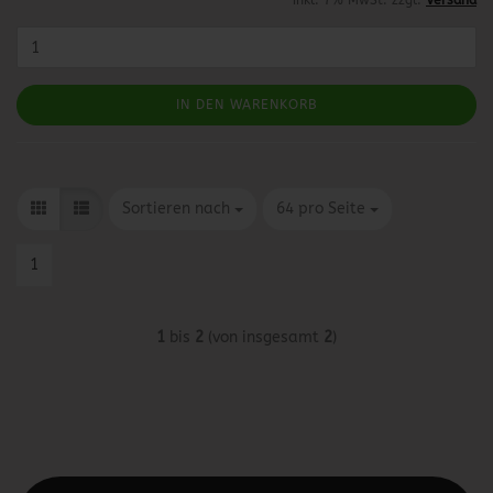
inkl. 7% MwSt. zzgl.
Versand
IN DEN WARENKORB
Sortieren nach
pro Seite
Sortieren nach
64 pro Seite
1
1
bis
2
(von insgesamt
2
)