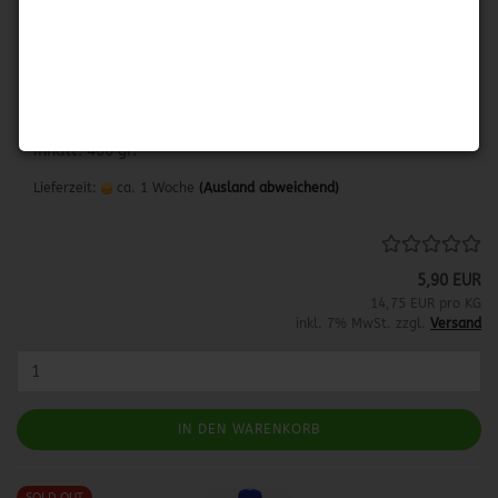
MIGUELITO
Ein Mix aus Zucker, Salz und Chilipulver.
Herkunftsland: Mexico
Inhalt: 400 gr.
Lieferzeit:
ca. 1 Woche
(Ausland abweichend)
5,90 EUR
14,75 EUR pro KG
inkl. 7% MwSt. zzgl.
Versand
IN DEN WARENKORB
SOLD OUT