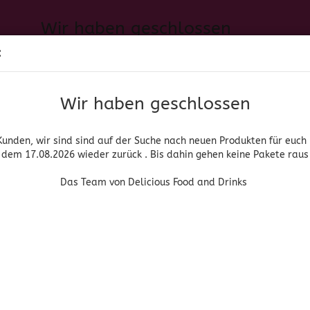
Wir haben geschlossen
Sprache auswählen
:
h neuen Produkten für euch und wieder ab dem 17.08.2026 zurück. 
Suche...
E-Mail
Das Team von Delicious Food and Drinks
Wir haben geschlossen
Lieferland
Passwort
Kunden, wir sind sind auf der Suche nach neuen Produkten für euch
dem 17.08.2026 wieder zurück . Bis dahin gehen keine Pakete raus
PIRITUOSEN, BIER & WEIN
HOME & LIVING
DROGERIE
Das Team von Delicious Food and Drinks
»
»
nische Lebensmittel
Süssigkeiten/Dulces
Miguelito
Konto erstellen
Miguelito
Passwort vergessen
(Art.Nr
Mig