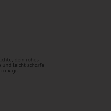
üchte, dein rohes
 und leicht scharfe
 a 4 gr.