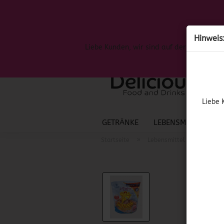
Hinweis
Liebe Kunden, wir sind auf der Suche nac
Liebe 
GETRÄNKE
LEBENSMITTEL
S
»
»
Startseite
Lebensmittel
Mexika