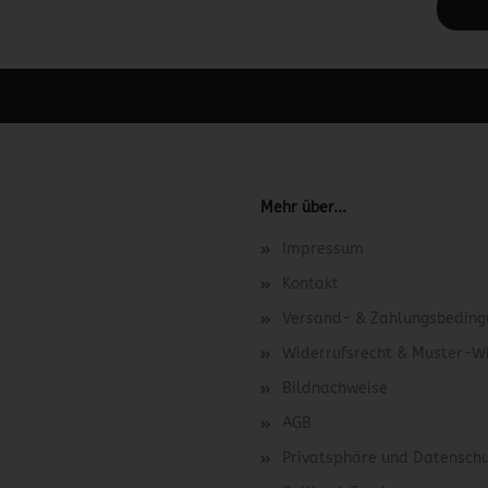
 unter Content Manager -> Elemente -> Footer -> Footer Kopfzeile bea
Mehr über...
Impressum
Kontakt
Versand- & Zahlungsbedin
Widerrufsrecht & Muster-W
Bildnachweise
AGB
Privatsphäre und Datensch