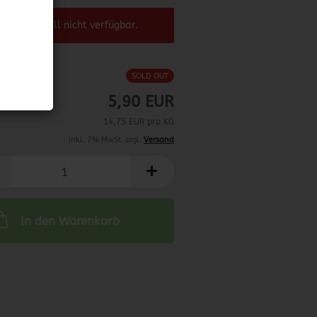
el ist aktuell nicht verfügbar.
SOLD OUT
5,90 EUR
14,75 EUR pro KG
inkl. 7% MwSt. zzgl.
Versand
In den Warenkorb