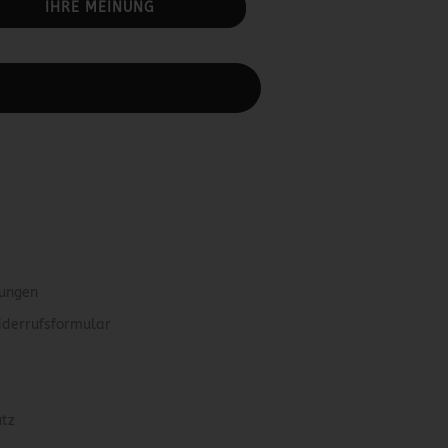
IHRE MEINUNG
rbeiten.
gungen
iderrufsformular
utz