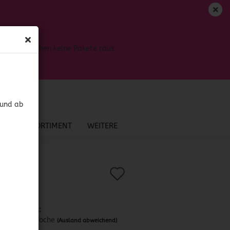
DE
Login
Merkzettel
Bis dahin gehen keine Pakete raus
Ihr Warenkorb
0,00 EUR
 und ab
NEU IM SORTIMENT
WEITERE
Auf
?
.:
52960
)
uelito
den
Merkzettel
Lieferzeit:
ca. 1 Woche
(Ausland abweichend)