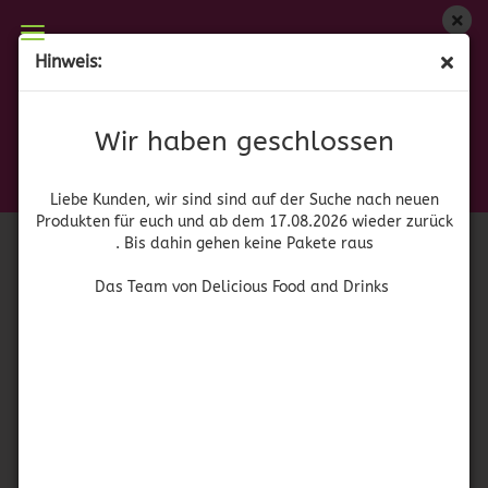
Wir haben geschlossen
Hinweis:
Jell-O Raspberry ohne Zucker
Liebe Kunden, wir sind auf der Suche nach neuen
Produkten für euch und wieder ab dem 17.08.2026
(Art.Nr.:
42023
)
Wir haben geschlossen
zurück. Bis dahin gehen keine Pakete raus
Jell-O
Das Team von Delicious Food and Drinks
Liebe Kunden, wir sind sind auf der Suche nach neuen
Produkten für euch und ab dem 17.08.2026 wieder zurück
. Bis dahin gehen keine Pakete raus
Das Team von Delicious Food and Drinks