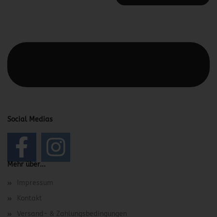
Diesen Text kannst du im Gambio Admin unter Content
Manager -> Elemente -> Footer -> Footer Kopfzeile
bearbeiten.
Social Medias
Mehr über...
Impressum
Kontakt
Versand- & Zahlungsbedingungen