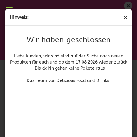
Wir haben geschlossen
Hinweis:
Jell-O Schwarze Kirsche ohne Zucker
Liebe Kunden, wir sind auf der Suche nach neuen
Produkten für euch und wieder ab dem 17.08.2026
(Art.Nr.:
41796
)
Wir haben geschlossen
zurück. Bis dahin gehen keine Pakete raus
Jell-O
Das Team von Delicious Food and Drinks
Liebe Kunden, wir sind sind auf der Suche nach neuen
Produkten für euch und ab dem 17.08.2026 wieder zurück
. Bis dahin gehen keine Pakete raus
Das Team von Delicious Food and Drinks