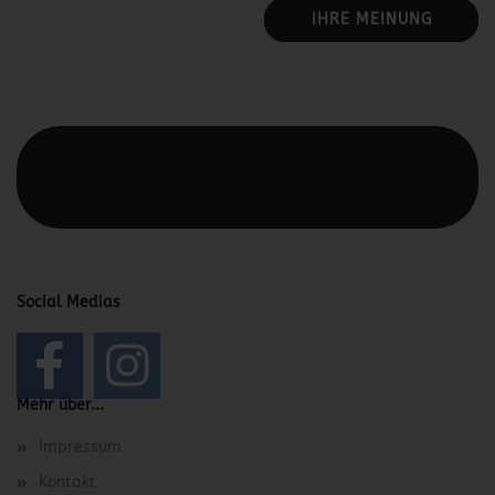
IHRE MEINUNG
Diesen Text kannst du im Gambio Admin unter Content
Manager -> Elemente -> Footer -> Footer Kopfzeile
bearbeiten.
Social Medias
Mehr über...
Impressum
Kontakt