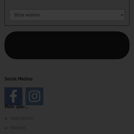
Diesen Text kannst du im Gambio Admin unter Content
Manager -> Elemente -> Footer -> Footer Kopfzeile
bearbeiten.
Social Medias
Mehr über...
Impressum
Kontakt