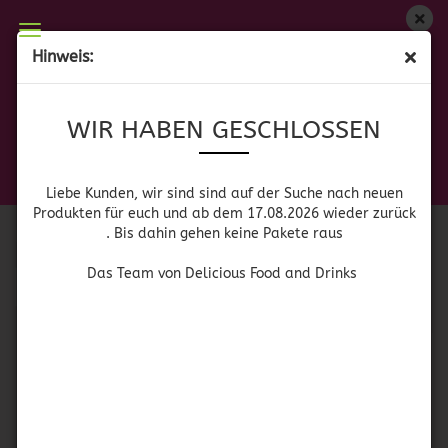
WIR HABEN GESCHLOSSEN
Hinweis:
GEWÜRZE & GEWÜRZMISCHUNGEN
Liebe Kunden, wir sind auf der Suche nach neuen
WIR HABEN GESCHLOSSEN
Produkten für euch und wieder ab dem 17.08.2026
zurück. Bis dahin gehen keine Pakete raus
Das Team von Delicious Food and Drinks
Sortieren nach
pro Seite
Sortieren nach
Alle Hersteller
Liebe Kunden, wir sind sind auf der Suche nach neuen
Produkten für euch und ab dem 17.08.2026 wieder zurück
. Bis dahin gehen keine Pakete raus
pro Seite
64 pro Seite
Das Team von Delicious Food and Drinks
1