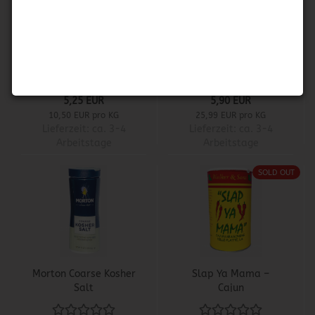
Morton Sea Salt Fine
Tony Chachere's
Original Creole
Seasoning 227 gr.
5,25 EUR
5,90 EUR
10,50 EUR pro KG
25,99 EUR pro KG
Lieferzeit:
ca. 3-4
Lieferzeit:
ca. 3-4
Arbeitstage
Arbeitstage
SOLD OUT
Morton Coarse Kosher
Slap Ya Mama –
Salt
Cajun
Gewürzmischung