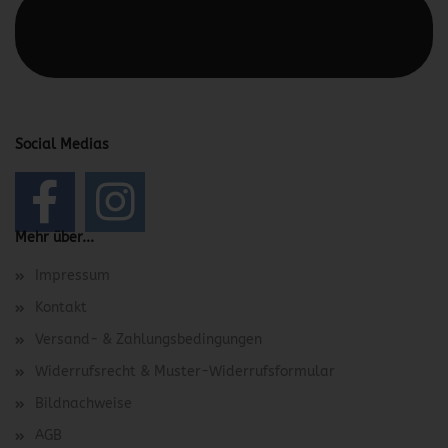
Diesen Text kannst du im Gambio Admin unter Content
Manager -> Elemente -> Footer -> Footer Kopfzeile
bearbeiten.
Social Medias
Mehr über...
Impressum
Kontakt
Versand- & Zahlungsbedingungen
Widerrufsrecht & Muster-Widerrufsformular
Bildnachweise
AGB