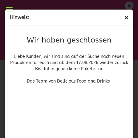
Wir haben geschlossen
Hinweis:
Dash Everything but Salt
Liebe Kunden, wir sind auf der Suche nach neuen
Produkten für euch und wieder ab dem 17.08.2026
(Art.Nr.:
42105
)
Wir haben geschlossen
zurück. Bis dahin gehen keine Pakete raus
Das Team von Delicious Food and Drinks
Liebe Kunden, wir sind sind auf der Suche nach neuen
Produkten für euch und ab dem 17.08.2026 wieder zurück
. Bis dahin gehen keine Pakete raus
Das Team von Delicious Food and Drinks