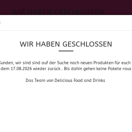
WIR HABEN GESCHLOSSEN
Sprache auswählen
:
h neuen Produkten für euch und wieder ab dem 17.08.2026 zurück. 
Suche...
E-Mail
WIR HABEN GESCHLOSSEN
Lieferland
Das Team von Delicious Food and Drinks
Passwort
Kunden, wir sind sind auf der Suche nach neuen Produkten für euch
dem 17.08.2026 wieder zurück . Bis dahin gehen keine Pakete raus
PIRITUOSEN, BIER & WEIN
HOME & LIVING
DROGERIE
Das Team von Delicious Food and Drinks
»
»
»
Startseite
Getränke
Mexikanische Getränke
Get
Konto erstellen
GETRÄNKEZUBERE
Passwort vergessen
Sortieren nach
pro Seite
Sortieren nach
64 pro Seite