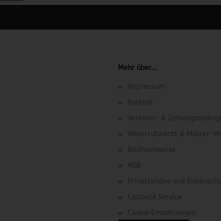
 unter Content Manager -> Elemente -> Footer -> Footer Kopfzeile bea
Mehr über...
Impressum
Kontakt
Versand- & Zahlungsbedin
Widerrufsrecht & Muster-W
Bildnachweise
AGB
Privatsphäre und Datensch
Callback Service
Cookie Einstellungen