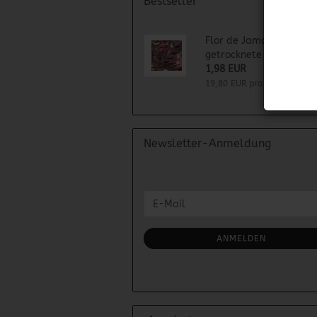
Bestseller
Flor de Jamaica -
getrocknete Hibiskusbl
1,98 EUR
19,80 EUR pro KG
Newsletter-Anmeldung
WEITER
E-
ZUR
Mail
NEWSLETTER-
ANMELDUNG
ANMELDEN