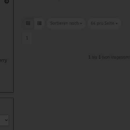
Sortieren nach
pro Seite
Sortieren nach
64 pro Seite
1
1
bis
1
(von insgesam
rry