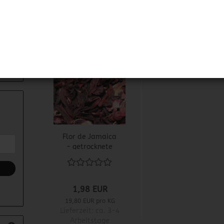
1
üten
Flor de Jamaica
- getrocknete
Hibiskusblüten
1,98 EUR
19,80 EUR pro KG
Lieferzeit:
ca. 3-4
Arbeitstage