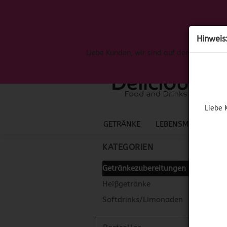
Hinweis
Liebe Kunden, wir sind auf der Suche nac
Liebe 
GETRÄNKE
LEBENSMITTEL
S
KATEGORIEN
Getränkezubereitungen
Heißgetränke
Softdrinks/Limonaden