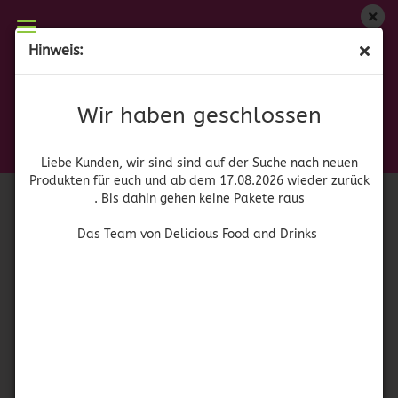
Wir haben geschlossen
Hinweis:
(MHD 28.11.2024) Smucker’s Grape Jelly Squeeze
Liebe Kunden, wir sind auf der Suche nach neuen
Produkten für euch und wieder ab dem 17.08.2026
(Art.Nr.:
41631
)
Wir haben geschlossen
zurück. Bis dahin gehen keine Pakete raus
Smuckers
Das Team von Delicious Food and Drinks
Liebe Kunden, wir sind sind auf der Suche nach neuen
Produkten für euch und ab dem 17.08.2026 wieder zurück
. Bis dahin gehen keine Pakete raus
Das Team von Delicious Food and Drinks