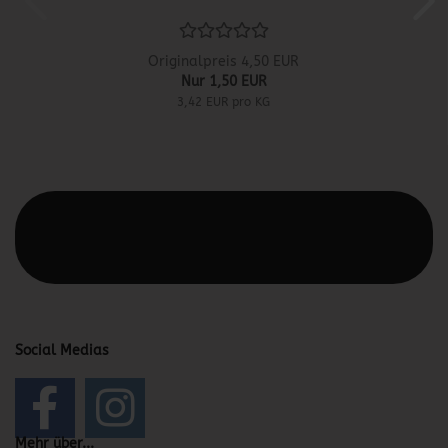
Originalpreis 4,50 EUR
Nur 1,50 EUR
3,42 EUR pro KG
Diesen Text kannst du im Gambio Admin unter Content
Manager -> Elemente -> Footer -> Footer Kopfzeile
bearbeiten.
Social Medias
Mehr über...