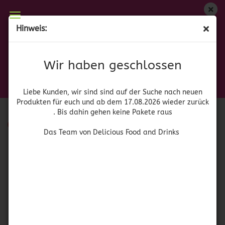
Wir haben geschlossen
Hinweis:
Tequileria Corralejo
Liebe Kunden, wir sind auf der Suche nach neuen
Produkten für euch und wieder ab dem 17.08.2026
Wir haben geschlossen
Sortieren nach
pro Seite
Sortieren nach
64 pro Seite
zurück. Bis dahin gehen keine Pakete raus
Das Team von Delicious Food and Drinks
1
Liebe Kunden, wir sind sind auf der Suche nach neuen
Produkten für euch und ab dem 17.08.2026 wieder zurück
. Bis dahin gehen keine Pakete raus
SOLD OUT
Das Team von Delicious Food and Drinks
Corralejo Reposado