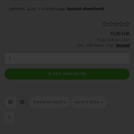
Lieferzeit:
ca. 3-4 Arbeitstage
(Ausland abweichend)
75,00 EUR
75,00 EUR pro Liter
inkl. 19% MwSt. zzgl.
Versand
IN DEN WARENKORB
Sortieren nach
pro Seite
Sortieren nach
64 pro Seite
1