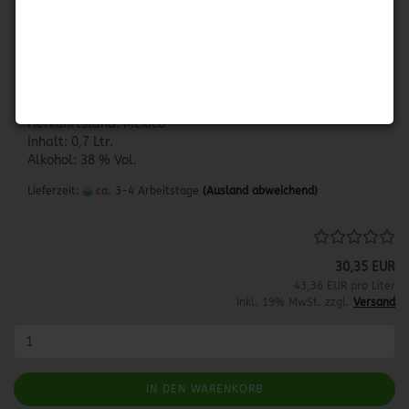
CORRALEJO REPOSADO
Dieser Tequila wird 6 Monate in franz. Limousin-
Eichenfässern gelagert vor seiner Abfüllung.
Herkunftsland: Mexico
Inhalt: 0,7 Ltr.
Alkohol: 38 % Vol.
Lieferzeit:
ca. 3-4 Arbeitstage
(Ausland abweichend)
30,35 EUR
43,36 EUR pro Liter
inkl. 19% MwSt. zzgl.
Versand
IN DEN WARENKORB