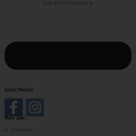
1
bis
4
(von insgesamt
4
)
Diesen Text kannst du im Gambio Admin unter Content
Manager -> Elemente -> Footer -> Footer Kopfzeile
bearbeiten.
Social Medias
Mehr über...
Impressum