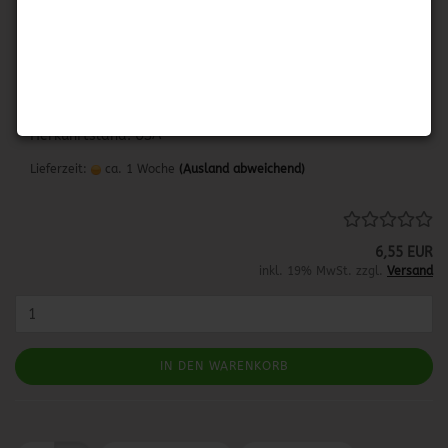
SNUGGLE CUDDLE-UP FRESH
Trocknertücher mit dem "Cuddle-Up Fresh" Duft
20 Tücher
Herkunftsland: USA
Lieferzeit:
ca. 1 Woche
(Ausland abweichend)
6,55 EUR
inkl. 19% MwSt. zzgl.
Versand
IN DEN WARENKORB