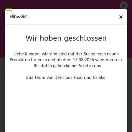
Wir haben geschlossen
Hinweis:
Spangler
Liebe Kunden, wir sind auf der Suche nach neuen
Produkten für euch und wieder ab dem 17.08.2026
Wir haben geschlossen
Sortieren nach
pro Seite
Sortieren nach
64 pro Seite
zurück. Bis dahin gehen keine Pakete raus
Das Team von Delicious Food and Drinks
1
Liebe Kunden, wir sind sind auf der Suche nach neuen
Produkten für euch und ab dem 17.08.2026 wieder zurück
. Bis dahin gehen keine Pakete raus
SOLD OUT
Das Team von Delicious Food and Drinks
Snuggle Cuddle-Up Fresh