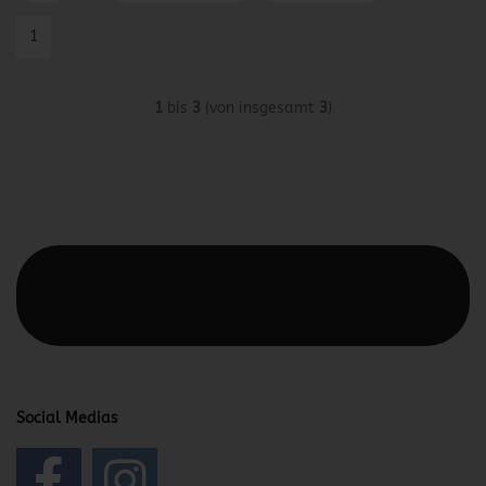
1
1
bis
3
(von insgesamt
3
)
Diesen Text kannst du im Gambio Admin unter Content
Manager -> Elemente -> Footer -> Footer Kopfzeile
bearbeiten.
Social Medias