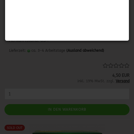
SUAVITEL MORNING SUN
Trocknertücher
18 Tücher
Herkunftsland: USA
Lieferzeit:
ca. 3-4 Arbeitstage
(Ausland abweichend)
4,50 EUR
inkl. 19% MwSt. zzgl.
Versand
IN DEN WARENKORB
SOLD OUT