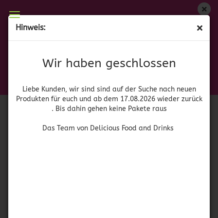
Wir haben geschlossen
Hinweis:
Colgate - Palmolive
Liebe Kunden, wir sind auf der Suche nach neuen
Produkten für euch und wieder ab dem 17.08.2026
Wir haben geschlossen
Sortieren nach
pro Seite
Sortieren nach
64 pro Seite
zurück. Bis dahin gehen keine Pakete raus
Das Team von Delicious Food and Drinks
1
Liebe Kunden, wir sind sind auf der Suche nach neuen
Produkten für euch und ab dem 17.08.2026 wieder zurück
. Bis dahin gehen keine Pakete raus
Das Team von Delicious Food and Drinks
Suavitel Morning Sun