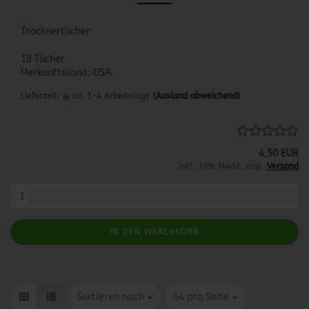
Trocknertücher
18 Tücher
Herkunftsland: USA
Lieferzeit:
ca. 3-4 Arbeitstage
(Ausland abweichend)
4,50 EUR
inkl. 19% MwSt. zzgl.
Versand
IN DEN WARENKORB
Sortieren nach
pro Seite
Sortieren nach
64 pro Seite