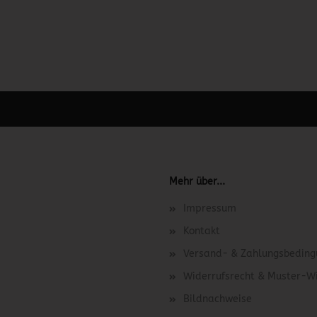
 unter Content Manager -> Elemente -> Footer -> Footer Kopfzeile bea
Mehr über...
Impressum
Kontakt
Versand- & Zahlungsbedin
Widerrufsrecht & Muster-W
Bildnachweise