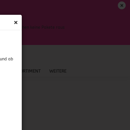
DE
Login
Merkzettel
Bis dahin gehen keine Pakete raus
Ihr Warenkorb
0,00 EUR
 und ab
NEU IM SORTIMENT
WEITERE
?