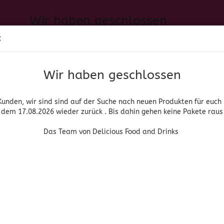
Wir haben geschlossen
Sprache auswählen
:
h neuen Produkten für euch und wieder ab dem 17.08.2026 zurück. 
Suche...
E-Mail
Das Team von Delicious Food and Drinks
Wir haben geschlossen
Lieferland
Passwort
Kunden, wir sind sind auf der Suche nach neuen Produkten für euch
dem 17.08.2026 wieder zurück . Bis dahin gehen keine Pakete raus
PIRITUOSEN, BIER & WEIN
HOME & LIVING
DROGERIE
Das Team von Delicious Food and Drinks
Konto erstellen
ro Seite
4 pro Seite
Passwort vergessen
e Hotter Hot Sauce