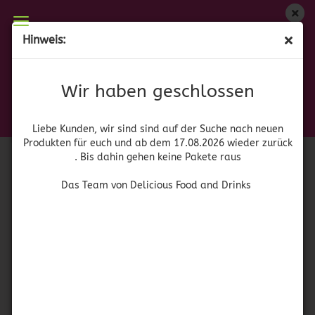
Wir haben geschlossen
Hinweis:
Ro-Tel
Liebe Kunden, wir sind auf der Suche nach neuen
Produkten für euch und wieder ab dem 17.08.2026
Wir haben geschlossen
Sortieren nach
pro Seite
Sortieren nach
Alle Kategorien
zurück. Bis dahin gehen keine Pakete raus
pro Seite
64 pro Seite
Das Team von Delicious Food and Drinks
Liebe Kunden, wir sind sind auf der Suche nach neuen
Produkten für euch und ab dem 17.08.2026 wieder zurück
1
. Bis dahin gehen keine Pakete raus
Das Team von Delicious Food and Drinks