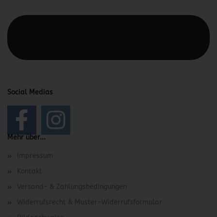
Diesen Text kannst du im Gambio Admin unter Content
Manager -> Elemente -> Footer -> Footer Kopfzeile
bearbeiten.
Social Medias
Mehr über...
Impressum
Kontakt
Versand- & Zahlungsbedingungen
Widerrufsrecht & Muster-Widerrufsformular