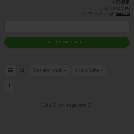
4,99 EUR
17,63 EUR pro KG
inkl. 7% MwSt. zzgl.
Versand
IN DEN WARENKORB
Sortieren nach
pro Seite
Sortieren nach
64 pro Seite
1
1
bis
2
(von insgesamt
2
)