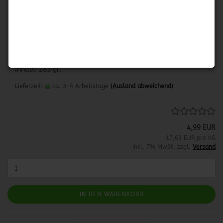
RO-TEL Original
RO-TEL Original
Gehackte Tomaten & grüne Chilis
Herkunftsland: USA
Inhalt: 283 gr.
Lieferzeit:
ca. 3-4 Arbeitstage
(Ausland abweichend)
4,99 EUR
17,63 EUR pro KG
inkl. 7% MwSt. zzgl.
Versand
IN DEN WARENKORB