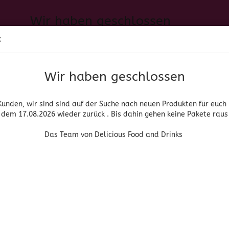
Wir haben geschlossen
Sprache auswählen
:
h neuen Produkten für euch und wieder ab dem 17.08.2026 zurück. 
Suche...
E-Mail
Das Team von Delicious Food and Drinks
Wir haben geschlossen
Lieferland
Passwort
Kunden, wir sind sind auf der Suche nach neuen Produkten für euch
dem 17.08.2026 wieder zurück . Bis dahin gehen keine Pakete raus
PIRITUOSEN, BIER & WEIN
HOME & LIVING
DROGERIE
Das Team von Delicious Food and Drinks
Konto erstellen
ro Seite
4 pro Seite
Passwort vergessen
japanischer Art - Cacahuates Japoneses