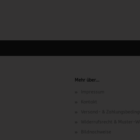
 unter Content Manager -> Elemente -> Footer -> Footer Kopfzeile bea
Mehr über...
Impressum
Kontakt
Versand- & Zahlungsbedin
Widerrufsrecht & Muster-W
Bildnachweise