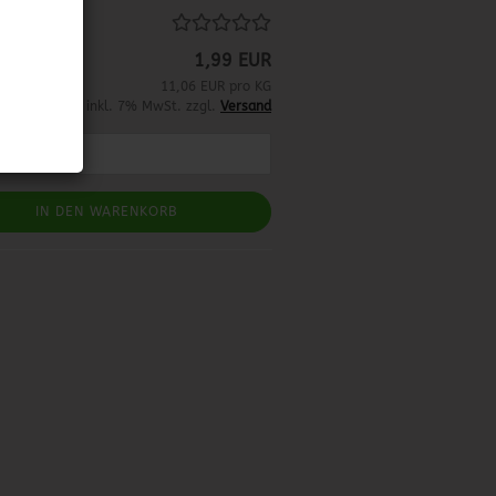
1,99 EUR
11,06 EUR pro KG
inkl. 7% MwSt. zzgl.
Versand
IN DEN WARENKORB