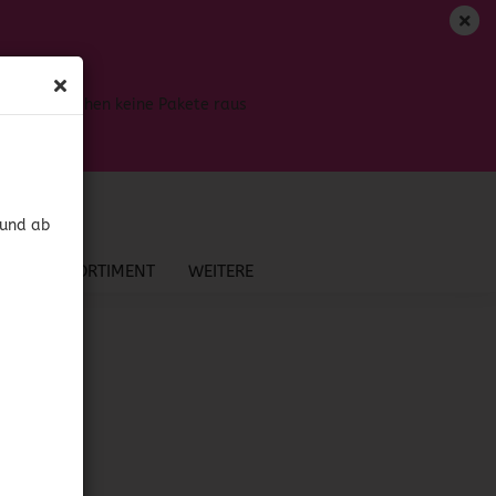
DE
Login
Merkzettel
Bis dahin gehen keine Pakete raus
Ihr Warenkorb
0,00 EUR
 und ab
NEU IM SORTIMENT
WEITERE
?