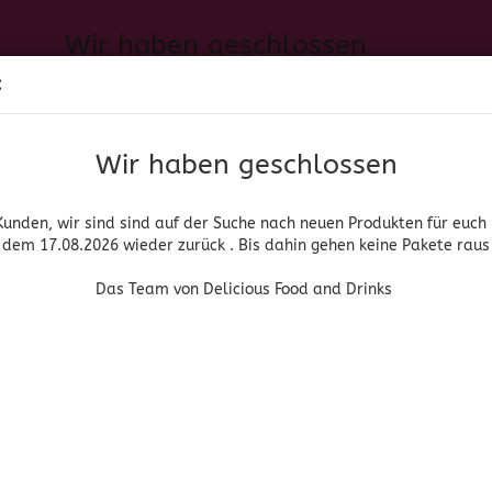
Wir haben geschlossen
Sprache auswählen
:
h neuen Produkten für euch und wieder ab dem 17.08.2026 zurück. 
Suche...
E-Mail
Das Team von Delicious Food and Drinks
Wir haben geschlossen
Lieferland
Passwort
Kunden, wir sind sind auf der Suche nach neuen Produkten für euch
dem 17.08.2026 wieder zurück . Bis dahin gehen keine Pakete raus
PIRITUOSEN, BIER & WEIN
HOME & LIVING
DROGERIE
Das Team von Delicious Food and Drinks
Konto erstellen
ro Seite
4 pro Seite
Passwort vergessen
Jacques - Salsa Verde 210 gr.