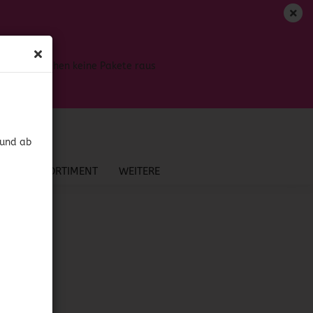
DE
Login
Merkzettel
Bis dahin gehen keine Pakete raus
Ihr Warenkorb
0,00 EUR
 und ab
NEU IM SORTIMENT
WEITERE
?