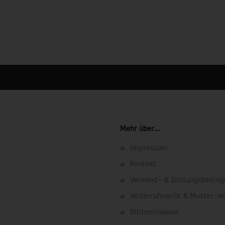
 unter Content Manager -> Elemente -> Footer -> Footer Kopfzeile bea
Mehr über...
Impressum
Kontakt
Versand- & Zahlungsbedin
Widerrufsrecht & Muster-W
Bildnachweise