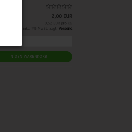
2,00 EUR
9,52 EUR pro KG
inkl. 7% MwSt. zzgl.
Versand
IN DEN WARENKORB