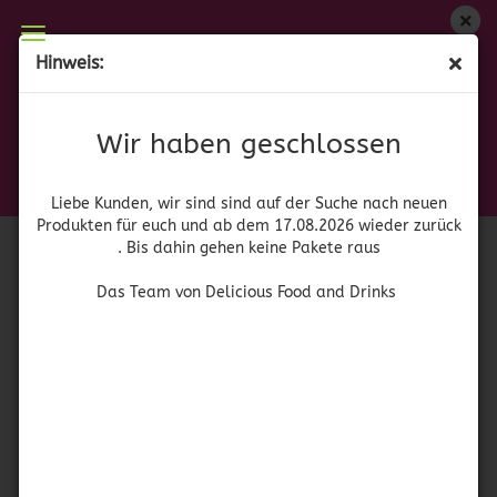
Wir haben geschlossen
Hinweis:
Colgin
Liebe Kunden, wir sind auf der Suche nach neuen
Produkten für euch und wieder ab dem 17.08.2026
Wir haben geschlossen
Sortieren nach
pro Seite
Sortieren nach
64 pro Seite
zurück. Bis dahin gehen keine Pakete raus
Das Team von Delicious Food and Drinks
1
Liebe Kunden, wir sind sind auf der Suche nach neuen
Produkten für euch und ab dem 17.08.2026 wieder zurück
. Bis dahin gehen keine Pakete raus
Das Team von Delicious Food and Drinks
(MHD 01.06.23) Colgin Pecan Liquid Smoke