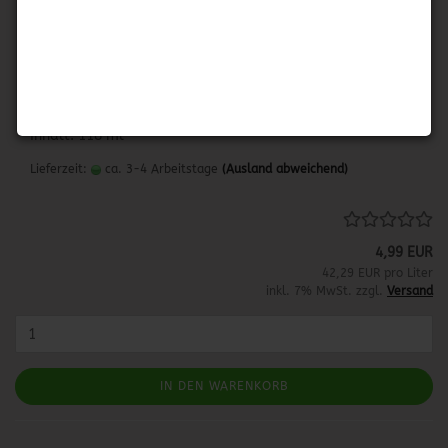
COLGIN PECAN LIQUID SMOKE - PECAN HOLZ
Flüssiges Pecan Holz Raucharoma
Herkunftsland: USA
Inhalt: 118 ml
Lieferzeit:
ca. 3-4 Arbeitstage
(Ausland abweichend)
4,99 EUR
42,29 EUR pro Liter
inkl. 7% MwSt. zzgl.
Versand
IN DEN WARENKORB