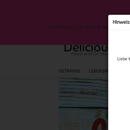
Hinweis
Liebe Kunden, wir sind auf der Suche nac
Liebe 
GETRÄNKE
LEBENSMITTEL
S