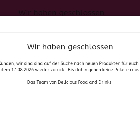
Wir haben geschlossen
Sprache auswählen
:
h neuen Produkten für euch und wieder ab dem 17.08.2026 zurück. 
Suche...
E-Mail
Das Team von Delicious Food and Drinks
Wir haben geschlossen
Lieferland
Passwort
Kunden, wir sind sind auf der Suche nach neuen Produkten für euch
dem 17.08.2026 wieder zurück . Bis dahin gehen keine Pakete raus
PIRITUOSEN, BIER & WEIN
HOME & LIVING
DROGERIE
Das Team von Delicious Food and Drinks
Konto erstellen
Passwort vergessen