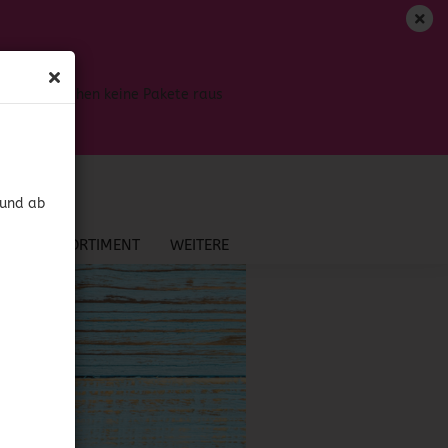
DE
Login
Merkzettel
Bis dahin gehen keine Pakete raus
Ihr Warenkorb
0,00 EUR
 und ab
NEU IM SORTIMENT
WEITERE
?