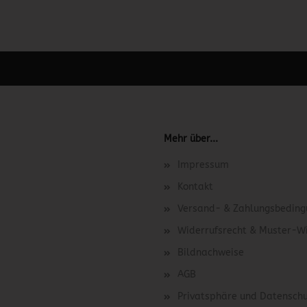
 unter Content Manager -> Elemente -> Footer -> Footer Kopfzeile bea
Mehr über...
Impressum
Kontakt
Versand- & Zahlungsbedin
Widerrufsrecht & Muster-W
Bildnachweise
AGB
Privatsphäre und Datensch