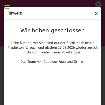
Wir haben geschlossen
Hinweis:
Tomatillos 2,8 KG - Carey
Liebe Kunden, wir sind auf der Suche nach neuen
Produkten für euch und wieder ab dem 17.08.2026
(Art.Nr.:
42169
)
Wir haben geschlossen
zurück. Bis dahin gehen keine Pakete raus
Carey
Das Team von Delicious Food and Drinks
Liebe Kunden, wir sind sind auf der Suche nach neuen
Produkten für euch und ab dem 17.08.2026 wieder zurück
. Bis dahin gehen keine Pakete raus
Das Team von Delicious Food and Drinks