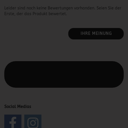
Leider sind noch keine Bewertungen vorhanden. Seien Sie der
Erste, der das Produkt bewertet.
IHRE MEINUNG
Diesen Text kannst du im Gambio Admin unter Content
Manager -> Elemente -> Footer -> Footer Kopfzeile
bearbeiten.
Social Medias