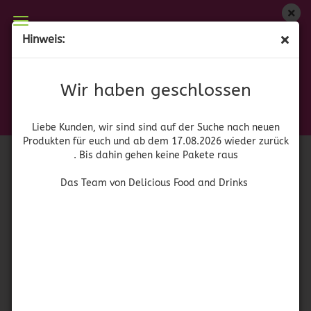
Wir haben geschlossen
Hinweis:
(MHD 05.11.22) Fish Fri Wonderful
Liebe Kunden, wir sind auf der Suche nach neuen
Produkten für euch und wieder ab dem 17.08.2026
(Art.Nr.:
41653
)
Wir haben geschlossen
zurück. Bis dahin gehen keine Pakete raus
Zatarain
Das Team von Delicious Food and Drinks
Liebe Kunden, wir sind sind auf der Suche nach neuen
Produkten für euch und ab dem 17.08.2026 wieder zurück
. Bis dahin gehen keine Pakete raus
Das Team von Delicious Food and Drinks