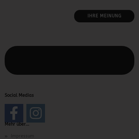
IHRE MEINUNG
Diesen Text kannst du im Gambio Admin unter Content
Manager -> Elemente -> Footer -> Footer Kopfzeile
bearbeiten.
Social Medias
Mehr über...
Impressum