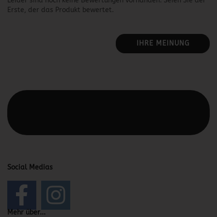
Leider sind noch keine Bewertungen vorhanden. Seien Sie der
Erste, der das Produkt bewertet.
IHRE MEINUNG
Diesen Text kannst du im Gambio Admin unter Content
Manager -> Elemente -> Footer -> Footer Kopfzeile
bearbeiten.
Social Medias
Mehr über...