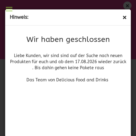
Wir haben geschlossen
Hinweis:
Zatarain's Dirty Rice
Liebe Kunden, wir sind auf der Suche nach neuen
Produkten für euch und wieder ab dem 17.08.2026
(Art.Nr.:
41212
)
Wir haben geschlossen
zurück. Bis dahin gehen keine Pakete raus
Zatarain
Das Team von Delicious Food and Drinks
Liebe Kunden, wir sind sind auf der Suche nach neuen
Produkten für euch und ab dem 17.08.2026 wieder zurück
. Bis dahin gehen keine Pakete raus
Das Team von Delicious Food and Drinks