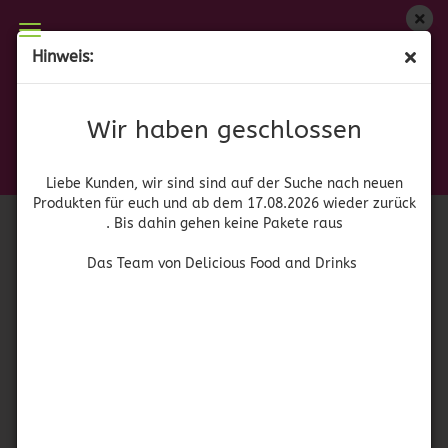
Wir haben geschlossen
Hinweis:
Zatarain's Dirty Rice
Liebe Kunden, wir sind auf der Suche nach neuen
Produkten für euch und wieder ab dem 17.08.2026
(Art.Nr.:
41212
)
Wir haben geschlossen
zurück. Bis dahin gehen keine Pakete raus
Zatarain
Das Team von Delicious Food and Drinks
Liebe Kunden, wir sind sind auf der Suche nach neuen
Produkten für euch und ab dem 17.08.2026 wieder zurück
. Bis dahin gehen keine Pakete raus
Das Team von Delicious Food and Drinks