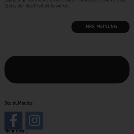
Leider sind noch keine Bewertungen vorhanden. Seien Sie der
Erste, der das Produkt bewertet.
IHRE MEINUNG
Diesen Text kannst du im Gambio Admin unter Content
Manager -> Elemente -> Footer -> Footer Kopfzeile
bearbeiten.
Social Medias
Mehr über...