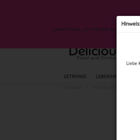
Hinweis
Liebe Kunden, wir sind auf der Suche nac
Liebe 
GETRÄNKE
LEBENSMITTEL
S
»
»
Startseite
Home & Living
Yanke