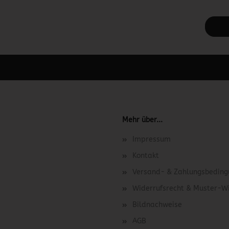
 unter Content Manager -> Elemente -> Footer -> Footer Kopfzeile bea
Mehr über...
Impressum
Kontakt
Versand- & Zahlungsbedin
Widerrufsrecht & Muster-W
Bildnachweise
AGB