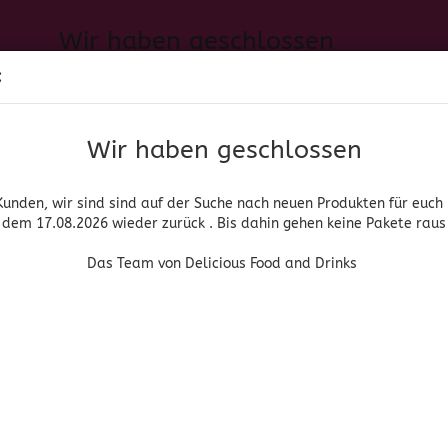
Wir haben geschlossen
Sprache auswählen
:
h neuen Produkten für euch und wieder ab dem 17.08.2026 zurück. 
Suche...
E-Mail
Das Team von Delicious Food and Drinks
Wir haben geschlossen
Lieferland
Passwort
Kunden, wir sind sind auf der Suche nach neuen Produkten für euch
dem 17.08.2026 wieder zurück . Bis dahin gehen keine Pakete raus
PIRITUOSEN, BIER & WEIN
HOME & LIVING
DROGERIE
Das Team von Delicious Food and Drinks
»
e Candle
Yankee Candle Pomegranate Coconut
Konto erstellen
Yankee Candle
Passwort vergessen
(Art.Nr
Yan
Pom
Coc