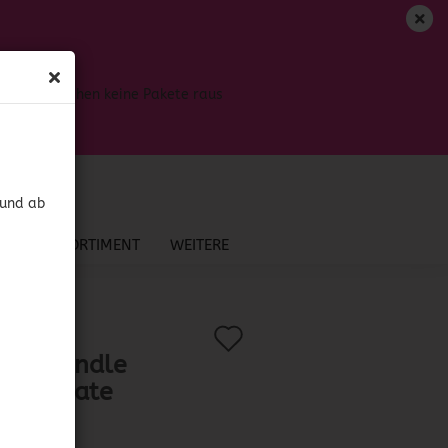
DE
Login
Merkzettel
Bis dahin gehen keine Pakete raus
Ihr Warenkorb
0,00 EUR
 und ab
NEU IM SORTIMENT
WEITERE
Auf
?
.:
41754
)
kee Candle
den
egranate
Merkzettel
onut