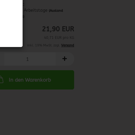
Lieferzeit:
ca. 3-4 Arbeitstage
(Ausland
abweichend)
21,90 EUR
40,71 EUR pro KG
inkl. 19% MwSt. zzgl.
Versand
In den Warenkorb