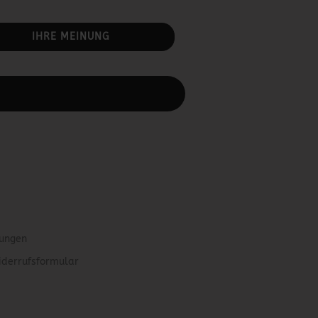
IHRE MEINUNG
rbeiten.
gungen
iderrufsformular