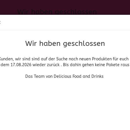
Wir haben geschlossen
Sprache auswählen
:
h neuen Produkten für euch und wieder ab dem 17.08.2026 zurück. 
Suche...
E-Mail
Das Team von Delicious Food and Drinks
Wir haben geschlossen
Lieferland
Passwort
Kunden, wir sind sind auf der Suche nach neuen Produkten für euch
dem 17.08.2026 wieder zurück . Bis dahin gehen keine Pakete raus
PIRITUOSEN, BIER & WEIN
HOME & LIVING
DROGERIE
Das Team von Delicious Food and Drinks
»
»
anische Lebensmittel
Snacks
Van Holten's Big Papa
Konto erstellen
Van Holten's
Passwort vergessen
(Art.Nr
Van
Pap