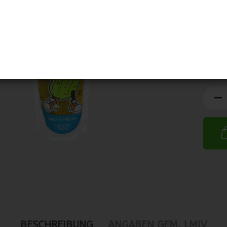
MHD:
1
BESCHREIBUNG
ANGABEN GEM. LMIV