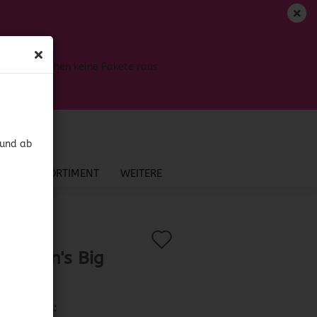
DE
Login
Merkzettel
Bis dahin gehen keine Pakete raus
Ihr Warenkorb
0,00 EUR
 und ab
NEU IM SORTIMENT
WEITERE
Auf
?
.:
41892
)
 Holten's Big
den
a
Merkzettel
Lieferzeit: