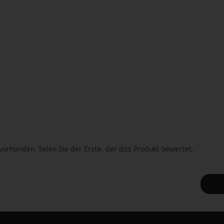
vorhanden. Seien Sie der Erste, der das Produkt bewertet.
 unter Content Manager -> Elemente -> Footer -> Footer Kopfzeile bea