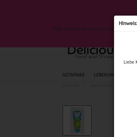
Hinweis
Liebe Kunden, wir sind auf der Suche nac
Liebe 
GETRÄNKE
LEBENSMITTEL
S
»
»
Startseite
Lebensmittel
Amerik