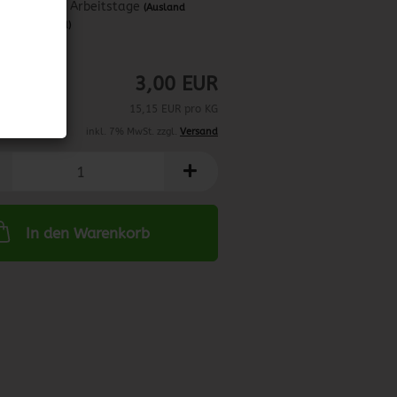
ca. 3-4 Arbeitstage
(Ausland
abweichend)
5.02.2025
3,00 EUR
15,15 EUR pro KG
inkl. 7% MwSt. zzgl.
Versand
In den Warenkorb