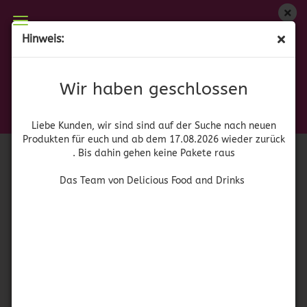
Wir haben geschlossen
Hinweis:
Totenkopf Rot
Liebe Kunden, wir sind auf der Suche nach neuen
Produkten für euch und wieder ab dem 17.08.2026
(Art.Nr.:
N
)
Wir haben geschlossen
zurück. Bis dahin gehen keine Pakete raus
Das Team von Delicious Food and Drinks
Liebe Kunden, wir sind sind auf der Suche nach neuen
Produkten für euch und ab dem 17.08.2026 wieder zurück
. Bis dahin gehen keine Pakete raus
Das Team von Delicious Food and Drinks