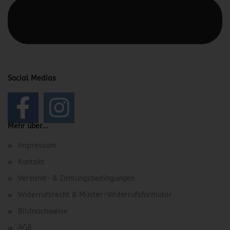
Diesen Text kannst du im Gambio Admin unter Content
Manager -> Elemente -> Footer -> Footer Kopfzeile
bearbeiten.
Social Medias
Mehr über...
Impressum
Kontakt
Versand- & Zahlungsbedingungen
Widerrufsrecht & Muster-Widerrufsformular
Bildnachweise
AGB