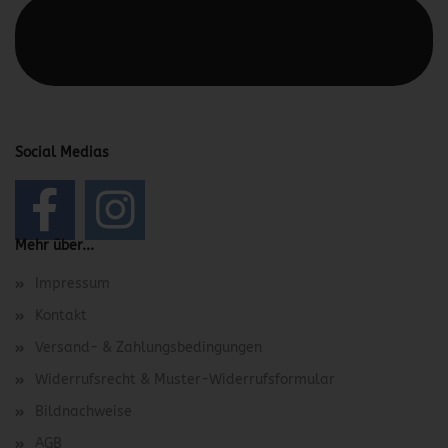
Diesen Text kannst du im Gambio Admin unter Content
Manager -> Elemente -> Footer -> Footer Kopfzeile
bearbeiten.
Social Medias
Mehr über...
Impressum
Kontakt
Versand- & Zahlungsbedingungen
Widerrufsrecht & Muster-Widerrufsformular
Bildnachweise
AGB