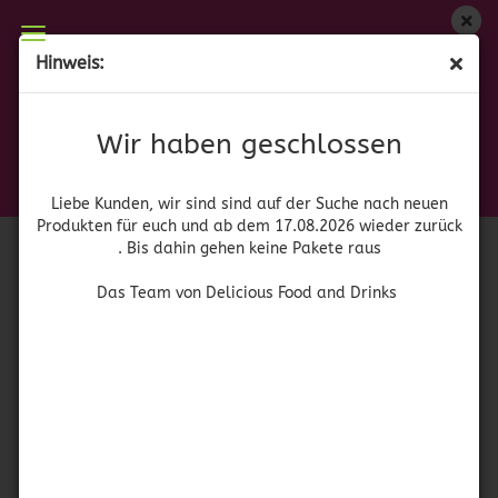
Wir haben geschlossen
Hinweis:
Totenkopf Rot
Liebe Kunden, wir sind auf der Suche nach neuen
Produkten für euch und wieder ab dem 17.08.2026
(Art.Nr.:
N
)
Wir haben geschlossen
zurück. Bis dahin gehen keine Pakete raus
Das Team von Delicious Food and Drinks
Liebe Kunden, wir sind sind auf der Suche nach neuen
Produkten für euch und ab dem 17.08.2026 wieder zurück
. Bis dahin gehen keine Pakete raus
Das Team von Delicious Food and Drinks