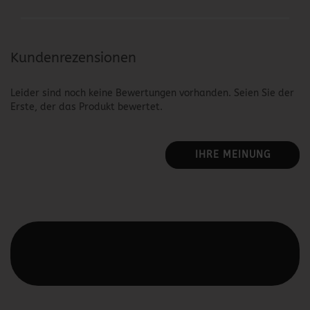
Kundenrezensionen
Leider sind noch keine Bewertungen vorhanden. Seien Sie der
Erste, der das Produkt bewertet.
IHRE MEINUNG
Diesen Text kannst du im Gambio Admin unter Content
Manager -> Elemente -> Footer -> Footer Kopfzeile
bearbeiten.