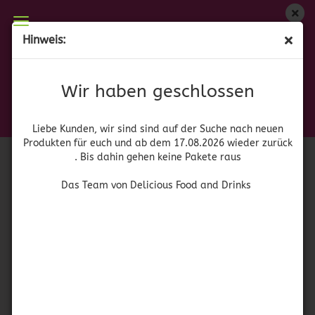
Wir haben geschlossen
Hinweis:
Totenkopf Fuchsia III
Liebe Kunden, wir sind auf der Suche nach neuen
Produkten für euch und wieder ab dem 17.08.2026
(Art.Nr.:
g
)
Wir haben geschlossen
zurück. Bis dahin gehen keine Pakete raus
Das Team von Delicious Food and Drinks
Liebe Kunden, wir sind sind auf der Suche nach neuen
Produkten für euch und ab dem 17.08.2026 wieder zurück
. Bis dahin gehen keine Pakete raus
Das Team von Delicious Food and Drinks