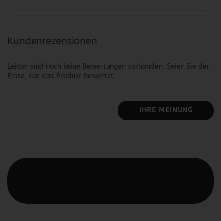
Kundenrezensionen
Leider sind noch keine Bewertungen vorhanden. Seien Sie der
Erste, der das Produkt bewertet.
IHRE MEINUNG
Diesen Text kannst du im Gambio Admin unter Content
Manager -> Elemente -> Footer -> Footer Kopfzeile
bearbeiten.