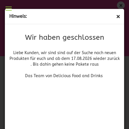
Wir haben geschlossen
Hinweis:
Totenkopf Fuchsia I
Liebe Kunden, wir sind auf der Suche nach neuen
Produkten für euch und wieder ab dem 17.08.2026
(Art.Nr.:
a
)
Wir haben geschlossen
zurück. Bis dahin gehen keine Pakete raus
Das Team von Delicious Food and Drinks
Liebe Kunden, wir sind sind auf der Suche nach neuen
Produkten für euch und ab dem 17.08.2026 wieder zurück
. Bis dahin gehen keine Pakete raus
Das Team von Delicious Food and Drinks