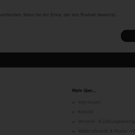
vorhanden. Seien Sie der Erste, der das Produkt bewertet.
 unter Content Manager -> Elemente -> Footer -> Footer Kopfzeile bea
Mehr über...
Impressum
Kontakt
Versand- & Zahlungsbedin
Widerrufsrecht & Muster-W