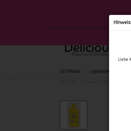
Hinweis
Liebe Kunden, wir sind auf der Suche nac
Liebe 
GETRÄNKE
LEBENSMITTEL
S
»
»
Startseite
Lebensmittel
Mexika