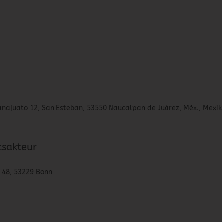
Guanajuato 12, San Esteban, 53550 Naucalpan de Juárez, Méx., Mexi
tsakteur
. 48, 53229 Bonn