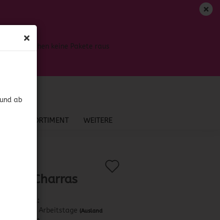
DE
Login
Merkzettel
Bis dahin gehen keine Pakete raus
Ihr Warenkorb
0,00 EUR
 und ab
NEU IM SORTIMENT
WEITERE
Auf
?
.:
41780
)
tadas Charras
den
Merkzettel
Lieferzeit:
ca. 3-4 Arbeitstage
(Ausland