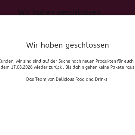
Wir haben geschlossen
Sprache auswählen
:
h neuen Produkten für euch und wieder ab dem 17.08.2026 zurück. 
Suche...
E-Mail
Das Team von Delicious Food and Drinks
Wir haben geschlossen
Lieferland
Passwort
Kunden, wir sind sind auf der Suche nach neuen Produkten für euch
dem 17.08.2026 wieder zurück . Bis dahin gehen keine Pakete raus
PIRITUOSEN, BIER & WEIN
HOME & LIVING
DROGERIE
Das Team von Delicious Food and Drinks
»
»
nische Lebensmittel
Tortillas/Tostadas
Tostadas Charras
Konto erstellen
Chili
Passwort vergessen
(Art.Nr
Tos