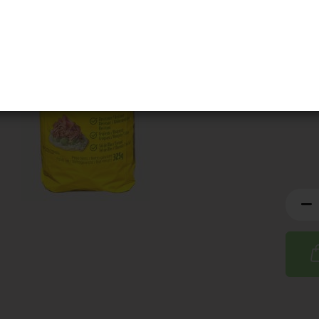
MHD:
1
Artik