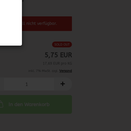
abweichend)
2.09.2023
el ist aktuell nicht verfügbar.
SOLD OUT
5,75 EUR
17,69 EUR pro KG
inkl. 7% MwSt. zzgl.
Versand
In den Warenkorb