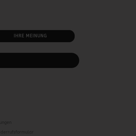
IHRE MEINUNG
rbeiten.
gungen
iderrufsformular