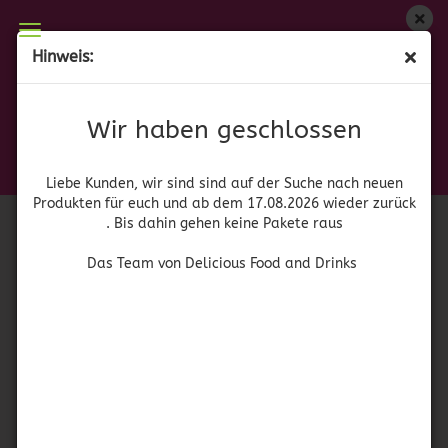
Wir haben geschlossen
Hinweis:
Tide Original + Bleach
Liebe Kunden, wir sind auf der Suche nach neuen
Produkten für euch und wieder ab dem 17.08.2026
(Art.Nr.:
41518
)
Wir haben geschlossen
zurück. Bis dahin gehen keine Pakete raus
Procter &
Gamble
Das Team von Delicious Food and Drinks
Liebe Kunden, wir sind sind auf der Suche nach neuen
Produkten für euch und ab dem 17.08.2026 wieder zurück
. Bis dahin gehen keine Pakete raus
Das Team von Delicious Food and Drinks