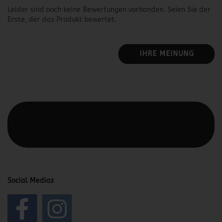
Leider sind noch keine Bewertungen vorhanden. Seien Sie der
Erste, der das Produkt bewertet.
IHRE MEINUNG
Diesen Text kannst du im Gambio Admin unter Content
Manager -> Elemente -> Footer -> Footer Kopfzeile
bearbeiten.
Social Medias