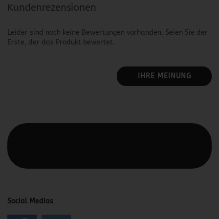
Kundenrezensionen
Leider sind noch keine Bewertungen vorhanden. Seien Sie der
Erste, der das Produkt bewertet.
IHRE MEINUNG
Diesen Text kannst du im Gambio Admin unter Content
Manager -> Elemente -> Footer -> Footer Kopfzeile
bearbeiten.
Social Medias