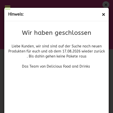
Wir haben geschlossen
Hinweis:
Spam 25% less Sodium
Liebe Kunden, wir sind auf der Suche nach neuen
Produkten für euch und wieder ab dem 17.08.2026
(Art.Nr.:
42138
)
Wir haben geschlossen
zurück. Bis dahin gehen keine Pakete raus
Hormel
Das Team von Delicious Food and Drinks
Liebe Kunden, wir sind sind auf der Suche nach neuen
Produkten für euch und ab dem 17.08.2026 wieder zurück
. Bis dahin gehen keine Pakete raus
Das Team von Delicious Food and Drinks