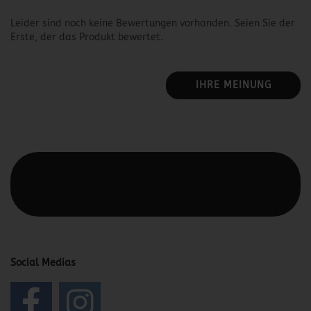
Leider sind noch keine Bewertungen vorhanden. Seien Sie der
Erste, der das Produkt bewertet.
IHRE MEINUNG
Diesen Text kannst du im Gambio Admin unter Content
Manager -> Elemente -> Footer -> Footer Kopfzeile
bearbeiten.
Social Medias