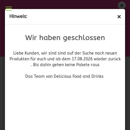
Wir haben geschlossen
Hinweis:
(MHD 10/23) Smucker’s Sundae Syrup Chocolate
Liebe Kunden, wir sind auf der Suche nach neuen
Produkten für euch und wieder ab dem 17.08.2026
(Art.Nr.:
41632
)
Wir haben geschlossen
zurück. Bis dahin gehen keine Pakete raus
Smuckers
Das Team von Delicious Food and Drinks
Liebe Kunden, wir sind sind auf der Suche nach neuen
Produkten für euch und ab dem 17.08.2026 wieder zurück
. Bis dahin gehen keine Pakete raus
Das Team von Delicious Food and Drinks