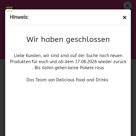
Wir haben geschlossen
Hinweis:
(MHD 07/23) Smucker's Sugar Free Peach Preserve
Liebe Kunden, wir sind auf der Suche nach neuen
Produkten für euch und wieder ab dem 17.08.2026
(Art.Nr.:
41803
)
Wir haben geschlossen
zurück. Bis dahin gehen keine Pakete raus
Smuckers
Das Team von Delicious Food and Drinks
Liebe Kunden, wir sind sind auf der Suche nach neuen
Produkten für euch und ab dem 17.08.2026 wieder zurück
. Bis dahin gehen keine Pakete raus
Das Team von Delicious Food and Drinks