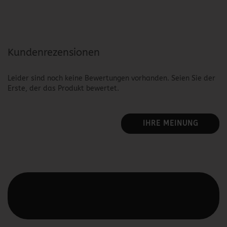
Kundenrezensionen
Leider sind noch keine Bewertungen vorhanden. Seien Sie der
Erste, der das Produkt bewertet.
IHRE MEINUNG
Diesen Text kannst du im Gambio Admin unter Content
Manager -> Elemente -> Footer -> Footer Kopfzeile
bearbeiten.