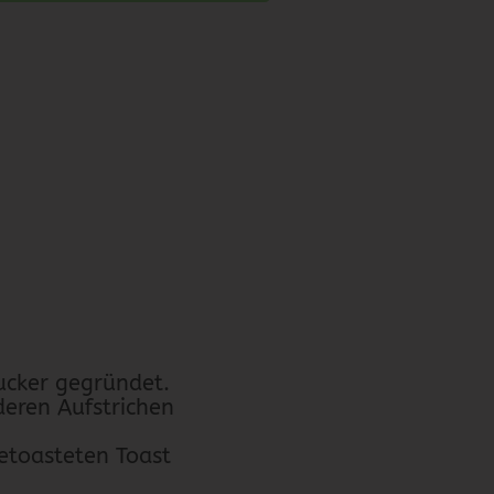
cker gegründet.
eren Aufstrichen
getoasteten Toast