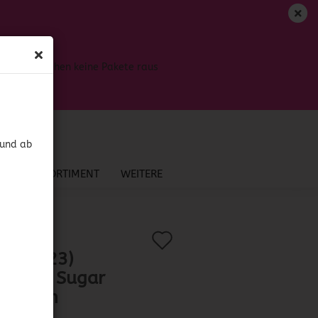
DE
Login
Merkzettel
Bis dahin gehen keine Pakete raus
Ihr Warenkorb
0,00 EUR
 und ab
NEU IM SORTIMENT
WEITERE
Auf
?
.:
41803
)
D 07/23)
den
cker's Sugar
Merkzettel
e Peach
serve