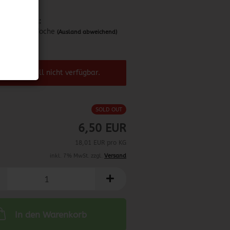
Lieferzeit:
ca. 1 Woche
(Ausland abweichend)
4.07.2023
el ist aktuell nicht verfügbar.
SOLD OUT
6,50 EUR
18,01 EUR pro KG
inkl. 7% MwSt. zzgl.
Versand
In den Warenkorb