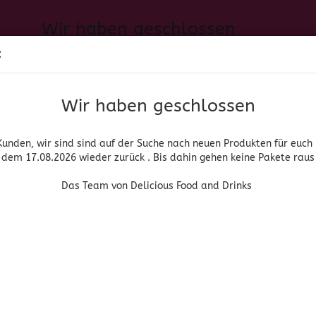
Wir haben geschlossen
Sprache auswählen
:
h neuen Produkten für euch und wieder ab dem 17.08.2026 zurück. 
Suche...
E-Mail
Das Team von Delicious Food and Drinks
Wir haben geschlossen
Lieferland
Passwort
Kunden, wir sind sind auf der Suche nach neuen Produkten für euch
dem 17.08.2026 wieder zurück . Bis dahin gehen keine Pakete raus
PIRITUOSEN, BIER & WEIN
HOME & LIVING
DROGERIE
Das Team von Delicious Food and Drinks
3) Smucker's Sugar Free Peach Preserve
Konto erstellen
Smuckers
Passwort vergessen
(Art.Nr
(MH
Smu
Fre
Pre