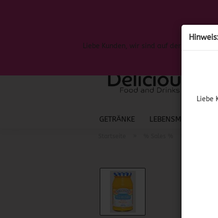
Hinweis
Liebe Kunden, wir sind auf der Suche nac
Liebe 
GETRÄNKE
LEBENSMITTEL
S
»
»
Startseite
% Sales %
(MHD 07/2