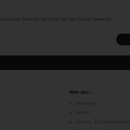
vorhanden. Seien Sie der Erste, der das Produkt bewertet.
 unter Content Manager -> Elemente -> Footer -> Footer Kopfzeile bea
Mehr über...
Impressum
Kontakt
Versand- & Zahlungsbedin