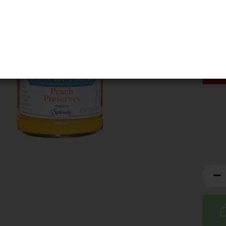
MHD:
2
Artik