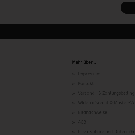
 unter Content Manager -> Elemente -> Footer -> Footer Kopfzeile bea
Mehr über...
Impressum
Kontakt
Versand- & Zahlungsbedin
Widerrufsrecht & Muster-W
Bildnachweise
AGB
Privatsphäre und Datensch