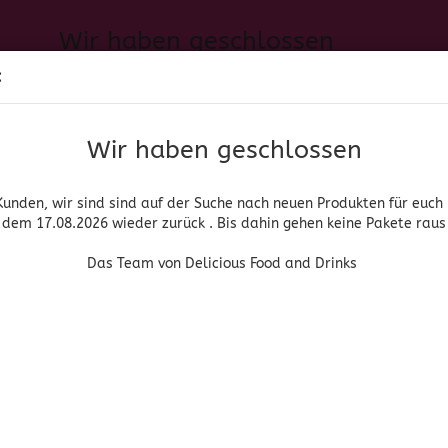
Wir haben geschlossen
Sprache auswählen
:
h neuen Produkten für euch und wieder ab dem 17.08.2026 zurück. 
Suche...
E-Mail
Das Team von Delicious Food and Drinks
Wir haben geschlossen
Lieferland
Passwort
Kunden, wir sind sind auf der Suche nach neuen Produkten für euch
dem 17.08.2026 wieder zurück . Bis dahin gehen keine Pakete raus
PIRITUOSEN, BIER & WEIN
HOME & LIVING
DROGERIE
Das Team von Delicious Food and Drinks
1.24) Smucker's Pineapple Topping
Konto erstellen
Smuckers
Passwort vergessen
(Art.Nr
(MH
Smu
Pin