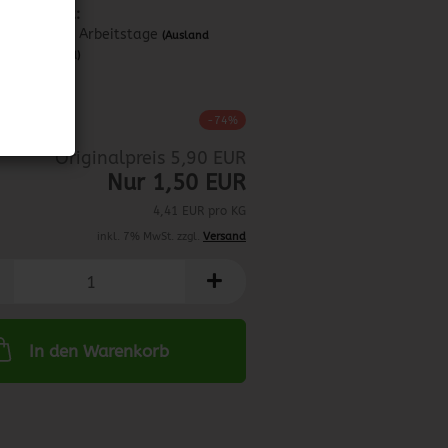
Lieferzeit:
ca. 3-4 Arbeitstage
(Ausland
abweichend)
0.01.2024
-74%
Originalpreis 5,90 EUR
Nur 1,50 EUR
4,41 EUR pro KG
inkl. 7% MwSt. zzgl.
Versand
In den Warenkorb