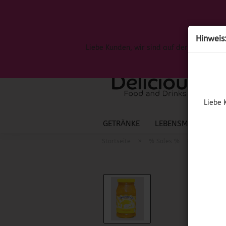
Hinweis
Liebe Kunden, wir sind auf der Suche nac
Liebe 
GETRÄNKE
LEBENSMITTEL
S
»
»
Startseite
% Sales %
(MHD 10.0