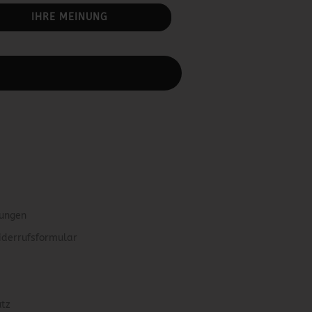
IHRE MEINUNG
rbeiten.
gungen
iderrufsformular
utz