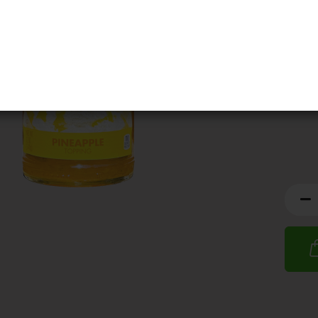
MHD:
1