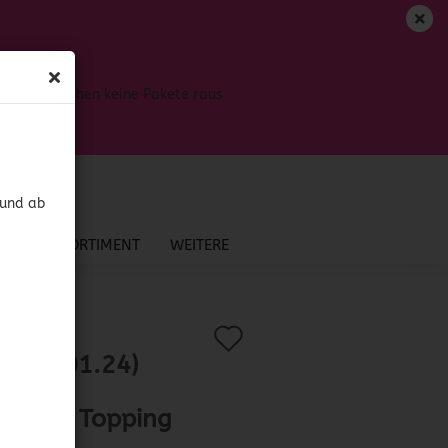
DE
Login
Merkzettel
Bis dahin gehen keine Pakete raus
Ihr Warenkorb
0,00 EUR
 und ab
NEU IM SORTIMENT
WEITERE
Auf
?
.:
41828
)
D 10.01.24)
den
cker's
Merkzettel
eapple Topping