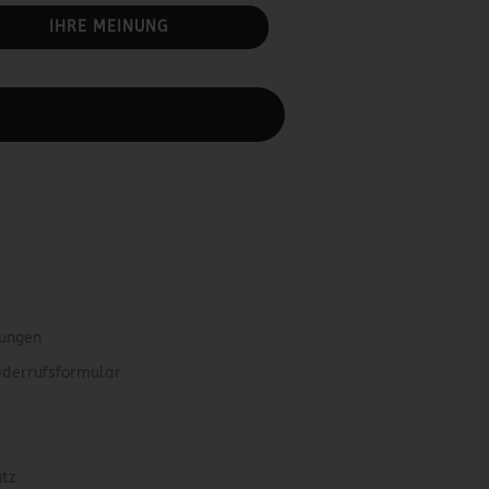
IHRE MEINUNG
rbeiten.
gungen
iderrufsformular
utz