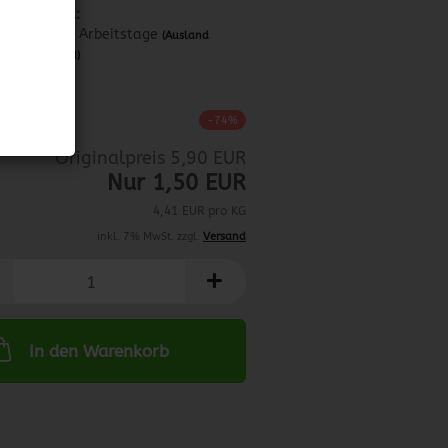
Lieferzeit:
ca. 3-4 Arbeitstage
(Ausland
abweichend)
0.01.2024
-74%
Originalpreis 5,90 EUR
Nur 1,50 EUR
4,41 EUR pro KG
inkl. 7% MwSt. zzgl.
Versand
In den Warenkorb