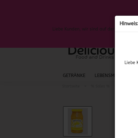
Hinweis
Liebe Kunden, wir sind auf der Suche nac
Liebe 
GETRÄNKE
LEBENSMITTEL
S
»
»
Startseite
% Sales %
(MHD 10.0