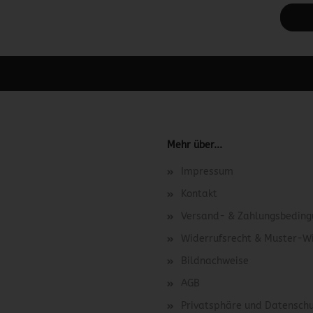
 unter Content Manager -> Elemente -> Footer -> Footer Kopfzeile bea
Mehr über...
Impressum
Kontakt
Versand- & Zahlungsbedin
Widerrufsrecht & Muster-W
Bildnachweise
AGB
Privatsphäre und Datensch