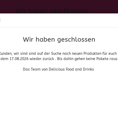
Wir haben geschlossen
Sprache auswählen
:
h neuen Produkten für euch und wieder ab dem 17.08.2026 zurück. 
Suche...
E-Mail
Das Team von Delicious Food and Drinks
Wir haben geschlossen
Lieferland
Passwort
Kunden, wir sind sind auf der Suche nach neuen Produkten für euch
dem 17.08.2026 wieder zurück . Bis dahin gehen keine Pakete raus
PIRITUOSEN, BIER & WEIN
HOME & LIVING
DROGERIE
Das Team von Delicious Food and Drinks
1.24) Smucker's Pineapple Topping
Konto erstellen
Smuckers
Passwort vergessen
(Art.Nr
(MH
Smu
Pin