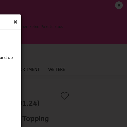
DE
Login
Merkzettel
Bis dahin gehen keine Pakete raus
Ihr Warenkorb
0,00 EUR
 und ab
NEU IM SORTIMENT
WEITERE
Auf
?
.:
41828
)
D 10.01.24)
den
cker's
Merkzettel
eapple Topping