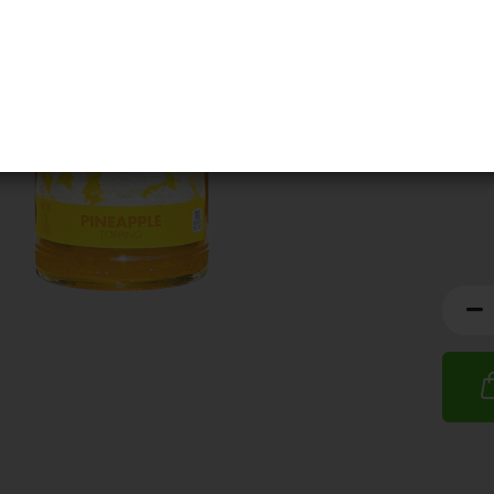
MHD:
1