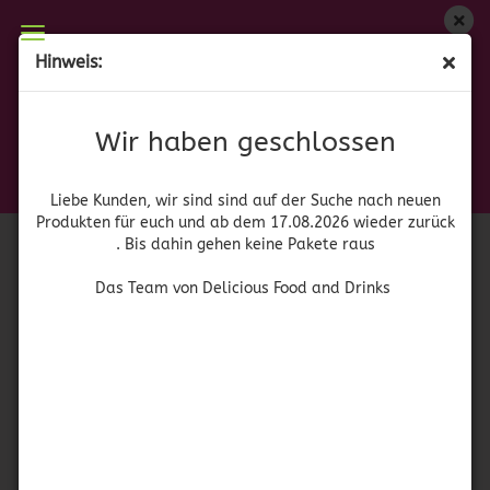
Wir haben geschlossen
Hinweis:
Skwinkles Salsagheti
Liebe Kunden, wir sind auf der Suche nach neuen
Produkten für euch und wieder ab dem 17.08.2026
(Art.Nr.:
52956
)
Wir haben geschlossen
zurück. Bis dahin gehen keine Pakete raus
Mars
Das Team von Delicious Food and Drinks
Liebe Kunden, wir sind sind auf der Suche nach neuen
Produkten für euch und ab dem 17.08.2026 wieder zurück
. Bis dahin gehen keine Pakete raus
Das Team von Delicious Food and Drinks