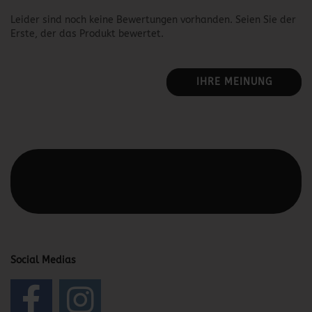
Leider sind noch keine Bewertungen vorhanden. Seien Sie der
Erste, der das Produkt bewertet.
IHRE MEINUNG
Diesen Text kannst du im Gambio Admin unter Content
Manager -> Elemente -> Footer -> Footer Kopfzeile
bearbeiten.
Social Medias