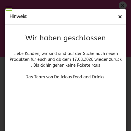
Wir haben geschlossen
Hinweis:
Skwinkles Clasico
Liebe Kunden, wir sind auf der Suche nach neuen
Produkten für euch und wieder ab dem 17.08.2026
(Art.Nr.:
52955
)
Wir haben geschlossen
zurück. Bis dahin gehen keine Pakete raus
Mars
Das Team von Delicious Food and Drinks
Liebe Kunden, wir sind sind auf der Suche nach neuen
Produkten für euch und ab dem 17.08.2026 wieder zurück
. Bis dahin gehen keine Pakete raus
Das Team von Delicious Food and Drinks