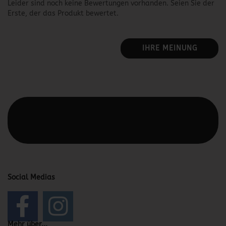
Leider sind noch keine Bewertungen vorhanden. Seien Sie der
Erste, der das Produkt bewertet.
IHRE MEINUNG
Diesen Text kannst du im Gambio Admin unter Content
Manager -> Elemente -> Footer -> Footer Kopfzeile
bearbeiten.
Social Medias
Mehr über...