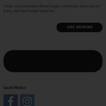
Leider sind noch keine Bewertungen vorhanden. Seien Sie der
Erste, der das Produkt bewertet.
IHRE MEINUNG
Diesen Text kannst du im Gambio Admin unter Content
Manager -> Elemente -> Footer -> Footer Kopfzeile
bearbeiten.
Social Medias