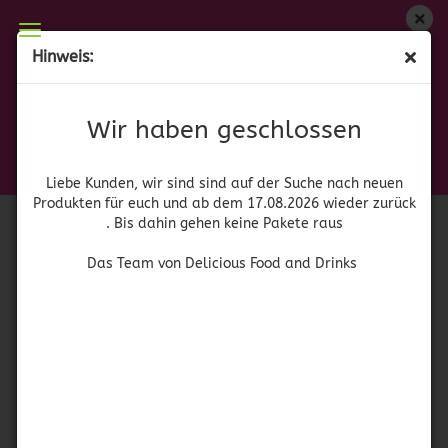
Wir haben geschlossen
Hinweis:
San Miguel - Salsa Organica Rojo
Liebe Kunden, wir sind auf der Suche nach neuen
Produkten für euch und wieder ab dem 17.08.2026
(Art.Nr.:
41471
)
Wir haben geschlossen
zurück. Bis dahin gehen keine Pakete raus
San Miguel
Das Team von Delicious Food and Drinks
Liebe Kunden, wir sind sind auf der Suche nach neuen
Produkten für euch und ab dem 17.08.2026 wieder zurück
. Bis dahin gehen keine Pakete raus
Das Team von Delicious Food and Drinks