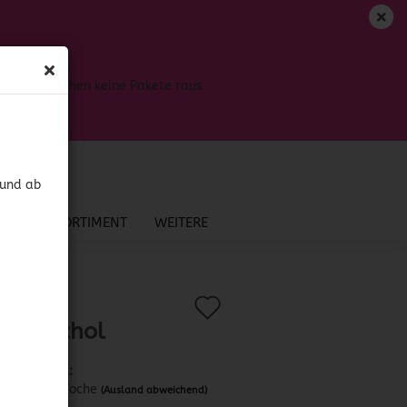
DE
Login
Merkzettel
Bis dahin gehen keine Pakete raus
Ihr Warenkorb
0,00 EUR
 und ab
NEU IM SORTIMENT
WEITERE
Auf
?
.:
52973
)
sa Huichol
den
Merkzettel
Lieferzeit:
ca. 1 Woche
(Ausland abweichend)