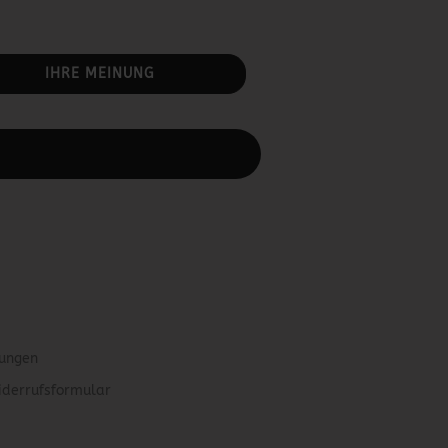
IHRE MEINUNG
rbeiten.
gungen
iderrufsformular