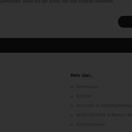
vorhanden. Seien Sie der Erste, der das Produkt bewertet.
 unter Content Manager -> Elemente -> Footer -> Footer Kopfzeile bea
Mehr über...
Impressum
Kontakt
Versand- & Zahlungsbedin
Widerrufsrecht & Muster-W
Bildnachweise