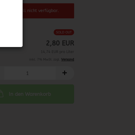
el ist aktuell nicht verfügbar.
SOLD OUT
2,80 EUR
14,74 EUR pro Liter
inkl. 7% MwSt. zzgl.
Versand
In den Warenkorb