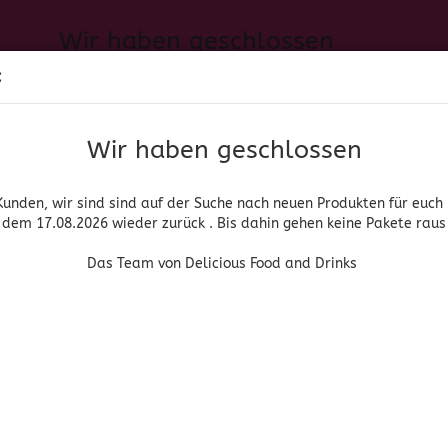
Wir haben geschlossen
Sprache auswählen
:
h neuen Produkten für euch und wieder ab dem 17.08.2026 zurück. 
Suche...
E-Mail
Das Team von Delicious Food and Drinks
Wir haben geschlossen
Lieferland
Passwort
Kunden, wir sind sind auf der Suche nach neuen Produkten für euch
dem 17.08.2026 wieder zurück . Bis dahin gehen keine Pakete raus
PIRITUOSEN, BIER & WEIN
HOME & LIVING
DROGERIE
Das Team von Delicious Food and Drinks
»
»
nische Lebensmittel
Salsas
Salsa Huichol
Konto erstellen
Huichol
Passwort vergessen
(Art.Nr
Sal