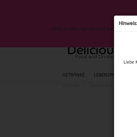
Hinweis
Liebe Kunden, wir sind auf der Suche nac
Liebe 
GETRÄNKE
LEBENSMITTEL
S
»
»
Startseite
Lebensmittel
Mexika