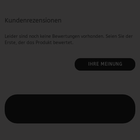
Kundenrezensionen
Leider sind noch keine Bewertungen vorhanden. Seien Sie der
Erste, der das Produkt bewertet.
IHRE MEINUNG
Diesen Text kannst du im Gambio Admin unter Content
Manager -> Elemente -> Footer -> Footer Kopfzeile
bearbeiten.