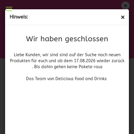
Wir haben geschlossen
Hinweis:
Salsa Chamoy - Chamoy Soße
Liebe Kunden, wir sind auf der Suche nach neuen
Produkten für euch und wieder ab dem 17.08.2026
(Art.Nr.:
52836
)
Wir haben geschlossen
zurück. Bis dahin gehen keine Pakete raus
El Chilerito
Das Team von Delicious Food and Drinks
Liebe Kunden, wir sind sind auf der Suche nach neuen
Produkten für euch und ab dem 17.08.2026 wieder zurück
. Bis dahin gehen keine Pakete raus
Das Team von Delicious Food and Drinks