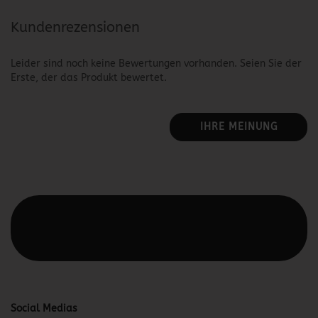
Kundenrezensionen
Leider sind noch keine Bewertungen vorhanden. Seien Sie der
Erste, der das Produkt bewertet.
IHRE MEINUNG
Diesen Text kannst du im Gambio Admin unter Content
Manager -> Elemente -> Footer -> Footer Kopfzeile
bearbeiten.
Social Medias