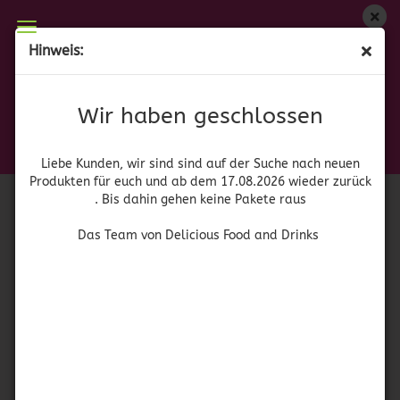
Wir haben geschlossen
Hinweis:
Salsa Chamoy – Chamoy Soße 355 ml.
Liebe Kunden, wir sind auf der Suche nach neuen
Produkten für euch und wieder ab dem 17.08.2026
El Chilerito
Wir haben geschlossen
zurück. Bis dahin gehen keine Pakete raus
Das Team von Delicious Food and Drinks
Liebe Kunden, wir sind sind auf der Suche nach neuen
Produkten für euch und ab dem 17.08.2026 wieder zurück
. Bis dahin gehen keine Pakete raus
Das Team von Delicious Food and Drinks