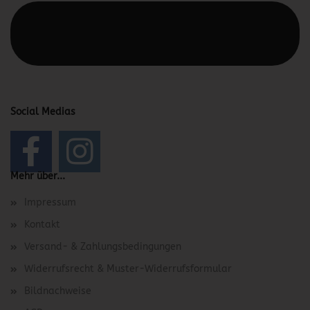
Diesen Text kannst du im Gambio Admin unter Content
Manager -> Elemente -> Footer -> Footer Kopfzeile
bearbeiten.
Social Medias
Mehr über...
Impressum
Kontakt
Versand- & Zahlungsbedingungen
Widerrufsrecht & Muster-Widerrufsformular
Bildnachweise