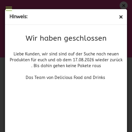
Wir haben geschlossen
Hinweis:
(MHD 09.12.23) Ragu Homemade Style Pizza Sauce
Liebe Kunden, wir sind auf der Suche nach neuen
Produkten für euch und wieder ab dem 17.08.2026
(Art.Nr.:
41908
)
Wir haben geschlossen
zurück. Bis dahin gehen keine Pakete raus
Das Team von Delicious Food and Drinks
Liebe Kunden, wir sind sind auf der Suche nach neuen
Produkten für euch und ab dem 17.08.2026 wieder zurück
. Bis dahin gehen keine Pakete raus
Das Team von Delicious Food and Drinks