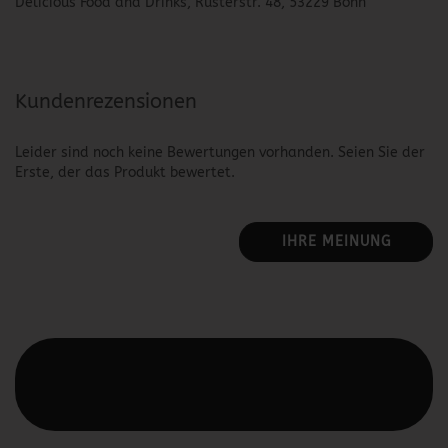
Delicious Food and Drinks, Rüsterstr. 48, 53229 Bonn
Kundenrezensionen
Leider sind noch keine Bewertungen vorhanden. Seien Sie der
Erste, der das Produkt bewertet.
IHRE MEINUNG
Diesen Text kannst du im Gambio Admin unter Content
Manager -> Elemente -> Footer -> Footer Kopfzeile
bearbeiten.