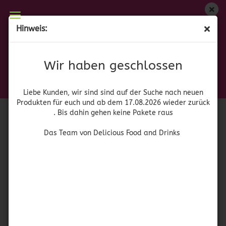
Wir haben geschlossen
Hinweis:
Pirulicos
Liebe Kunden, wir sind auf der Suche nach neuen
Produkten für euch und wieder ab dem 17.08.2026
(Art.Nr.:
41582
)
Wir haben geschlossen
zurück. Bis dahin gehen keine Pakete raus
Dulce Mara
Das Team von Delicious Food and Drinks
Liebe Kunden, wir sind sind auf der Suche nach neuen
Produkten für euch und ab dem 17.08.2026 wieder zurück
. Bis dahin gehen keine Pakete raus
Das Team von Delicious Food and Drinks