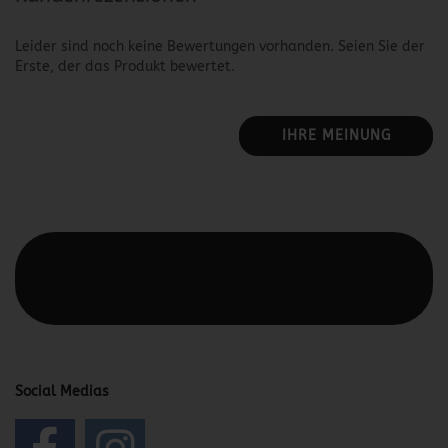
Leider sind noch keine Bewertungen vorhanden. Seien Sie der
Erste, der das Produkt bewertet.
IHRE MEINUNG
Diesen Text kannst du im Gambio Admin unter Content
Manager -> Elemente -> Footer -> Footer Kopfzeile
bearbeiten.
Social Medias