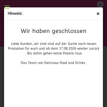
Wir haben geschlossen
Hinweis:
Pelon Peloneta – Chamoy y Sandia
Liebe Kunden, wir sind auf der Suche nach neuen
Produkten für euch und wieder ab dem 17.08.2026
(Art.Nr.:
41421
)
Wir haben geschlossen
zurück. Bis dahin gehen keine Pakete raus
Hershey's
Das Team von Delicious Food and Drinks
Liebe Kunden, wir sind sind auf der Suche nach neuen
Produkten für euch und ab dem 17.08.2026 wieder zurück
. Bis dahin gehen keine Pakete raus
Das Team von Delicious Food and Drinks