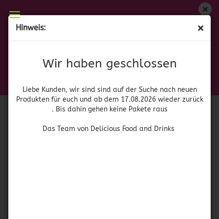
Wir haben geschlossen
Hinweis:
Miguelito
Liebe Kunden, wir sind auf der Suche nach neuen
Produkten für euch und wieder ab dem 17.08.2026
(Art.Nr.:
52960
)
Wir haben geschlossen
zurück. Bis dahin gehen keine Pakete raus
Miguelito
Das Team von Delicious Food and Drinks
Liebe Kunden, wir sind sind auf der Suche nach neuen
Produkten für euch und ab dem 17.08.2026 wieder zurück
. Bis dahin gehen keine Pakete raus
Das Team von Delicious Food and Drinks