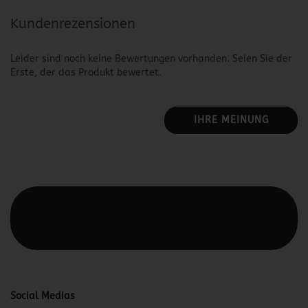
Kundenrezensionen
Leider sind noch keine Bewertungen vorhanden. Seien Sie der
Erste, der das Produkt bewertet.
IHRE MEINUNG
Diesen Text kannst du im Gambio Admin unter Content
Manager -> Elemente -> Footer -> Footer Kopfzeile
bearbeiten.
Social Medias