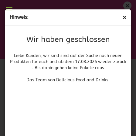
Wir haben geschlossen
Hinweis:
Louisiana Gumbo & Rice Entrée Mix
Liebe Kunden, wir sind auf der Suche nach neuen
Produkten für euch und wieder ab dem 17.08.2026
(Art.Nr.:
41567
)
Wir haben geschlossen
zurück. Bis dahin gehen keine Pakete raus
Louisiana
Das Team von Delicious Food and Drinks
Liebe Kunden, wir sind sind auf der Suche nach neuen
Produkten für euch und ab dem 17.08.2026 wieder zurück
. Bis dahin gehen keine Pakete raus
Das Team von Delicious Food and Drinks