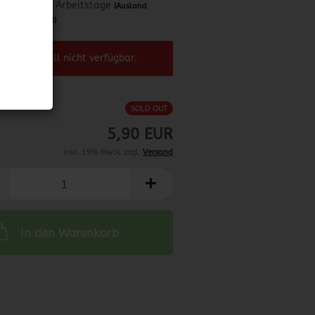
ca. 3-4 Arbeitstage
(Ausland
abweichend)
el ist aktuell nicht verfügbar.
SOLD OUT
5,90 EUR
inkl. 19% MwSt. zzgl.
Versand
In den Warenkorb