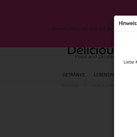
Hinweis
Liebe Kunden, wir sind auf der Suche nac
Liebe 
GETRÄNKE
LEBENSMITTEL
S
»
»
Startseite
Home & Living
Mexik