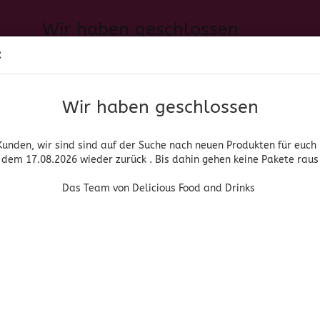
Wir haben geschlossen
Sprache auswählen
:
h neuen Produkten für euch und wieder ab dem 17.08.2026 zurück. 
Suche...
E-Mail
Das Team von Delicious Food and Drinks
Wir haben geschlossen
Lieferland
Passwort
Kunden, wir sind sind auf der Suche nach neuen Produkten für euch
dem 17.08.2026 wieder zurück . Bis dahin gehen keine Pakete raus
PIRITUOSEN, BIER & WEIN
HOME & LIVING
DROGERIE
Das Team von Delicious Food and Drinks
»
»
anische Gläser
Gläser mit braunem Rand
Longdrinkglass braune Sp
Konto erstellen
Passwort vergessen
(Art.Nr
Lon
bra