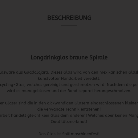
BESCHREIBUNG
Longdrinkglas braune Spirale
 Glasware aus Guadalajara. Dieses Glas wird von den mexikanischen Gla
kunstvoller Handarbeit veredelt.
ecycling-Glas, welches gereinigt und geschmolzen wird. Nachdem die perf
wird es mundgeblasen und der Rand separat herangeschmolzen.
er Gläser sind die in den dickwandigen Gläsern eingeschlossenen kleine
die verwandte Technik entstehen!
arbeit handelt gleicht kein Glas dem anderen! Welches aber keinen Mänge
Qualitätsmerkmal!
Das Glas ist Spülmaschinenfest!