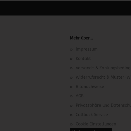
 unter Content Manager -> Elemente -> Footer -> Footer Kopfzeile bea
Mehr über...
Impressum
Kontakt
Versand- & Zahlungsbedin
Widerrufsrecht & Muster-W
Bildnachweise
AGB
Privatsphäre und Datensch
Callback Service
Cookie Einstellungen