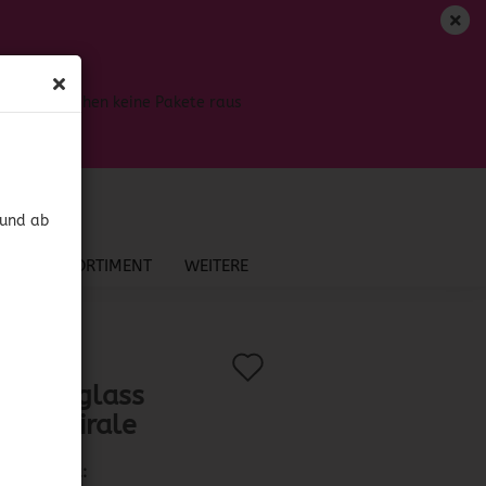
DE
Login
Merkzettel
Bis dahin gehen keine Pakete raus
Ihr Warenkorb
0,00 EUR
 und ab
NEU IM SORTIMENT
WEITERE
irale
Auf
?
.:
410012
)
gdrinkglass
den
une Spirale
Merkzettel
Lieferzeit: