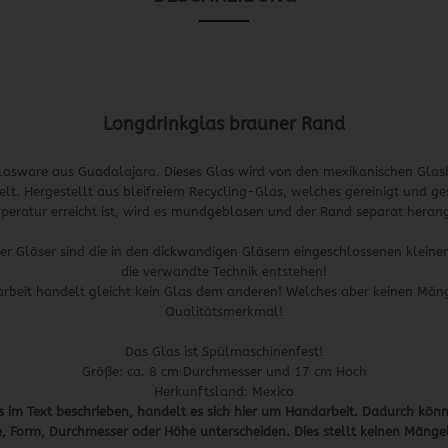
Longdrinkglas brauner Rand
 Glasware aus Guadalajara. Dieses Glas wird von den mexikanischen Gla
elt. Hergestellt aus bleifreiem Recycling-Glas, welches gereinigt und 
peratur erreicht ist, wird es mundgeblasen und der Rand separat hera
er Gläser sind die in den dickwandigen Gläsern eingeschlossenen kleine
die verwandte Technik entstehen!
arbeit handelt gleicht kein Glas dem anderen! Welches aber keinen Mänge
Qualitätsmerkmal!
Das Glas ist Spülmaschinenfest!
Größe: ca. 8 cm Durchmesser und 17 cm Hoch
Herkunftsland: Mexico
s im Text beschrieben, handelt es sich hier um Handarbeit. Dadurch könn
, Form, Durchmesser oder Höhe unterscheiden. Dies stellt keinen Mängel