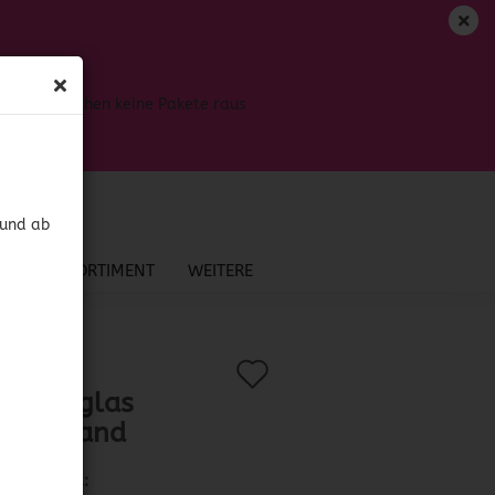
DE
Login
Merkzettel
Bis dahin gehen keine Pakete raus
Ihr Warenkorb
0,00 EUR
 und ab
NEU IM SORTIMENT
WEITERE
and
Auf
?
.:
40010
)
gdrinkglas
den
uner Rand
Merkzettel
Lieferzeit: