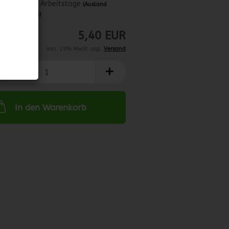
ca. 3-4 Arbeitstage
(Ausland
abweichend)
5,40 EUR
inkl. 19% MwSt. zzgl.
Versand
In den Warenkorb