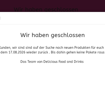
Wir haben geschlossen
Sprache auswählen
:
h neuen Produkten für euch und wieder ab dem 17.08.2026 zurück. 
Suche...
E-Mail
Das Team von Delicious Food and Drinks
Wir haben geschlossen
Lieferland
Passwort
Kunden, wir sind sind auf der Suche nach neuen Produkten für euch
dem 17.08.2026 wieder zurück . Bis dahin gehen keine Pakete raus
PIRITUOSEN, BIER & WEIN
HOME & LIVING
DROGERIE
Das Team von Delicious Food and Drinks
»
»
anische Gläser
Gläser mit braunem Rand
Longdrinkglas brauner R
Konto erstellen
Passwort vergessen
(Art.Nr
Lon
bra