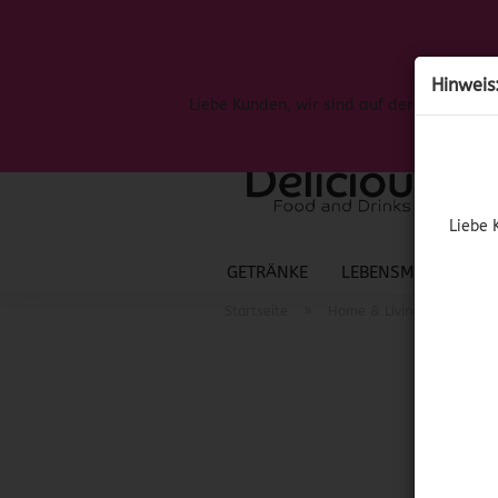
Hinweis
Liebe Kunden, wir sind auf der Suche nac
Liebe 
GETRÄNKE
LEBENSMITTEL
S
»
»
Startseite
Home & Living
Mexik