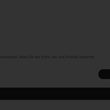
vorhanden. Seien Sie der Erste, der das Produkt bewertet.
 unter Content Manager -> Elemente -> Footer -> Footer Kopfzeile bea