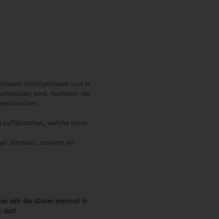
sbläsern mundgeblasen und in
geschmolzen wird. Nachdem die
ngeschmolzen.
n Luftbläschen, welche durch
l darstellt, sondern ein
en sich die Gläser minimal in
 dar!