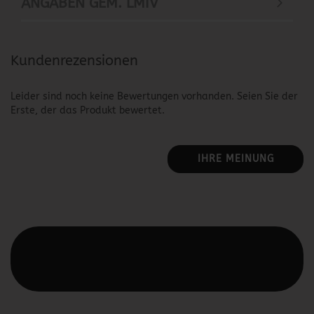
ANGABEN GEM. LMIV
Kundenrezensionen
Leider sind noch keine Bewertungen vorhanden. Seien Sie der
Erste, der das Produkt bewertet.
IHRE MEINUNG
Diesen Text kannst du im Gambio Admin unter Content
Manager -> Elemente -> Footer -> Footer Kopfzeile
bearbeiten.