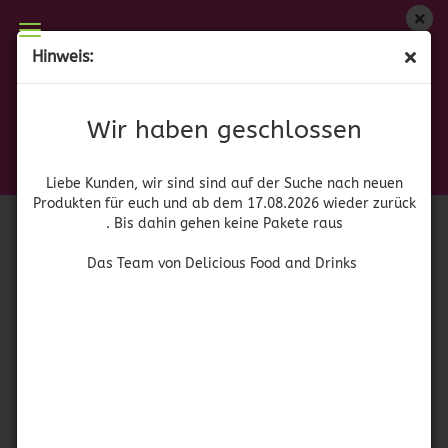
Wir haben geschlossen
Hinweis:
Libby's Chicken Vienna Sausage
Liebe Kunden, wir sind auf der Suche nach neuen
Produkten für euch und wieder ab dem 17.08.2026
(Art.Nr.:
42144
)
Wir haben geschlossen
zurück. Bis dahin gehen keine Pakete raus
Das Team von Delicious Food and Drinks
Liebe Kunden, wir sind sind auf der Suche nach neuen
Produkten für euch und ab dem 17.08.2026 wieder zurück
. Bis dahin gehen keine Pakete raus
Das Team von Delicious Food and Drinks