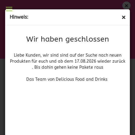
Wir haben geschlossen
Hinweis:
Lentejas con Chorizo
Liebe Kunden, wir sind auf der Suche nach neuen
Produkten für euch und wieder ab dem 17.08.2026
(Art.Nr.:
52943
)
Wir haben geschlossen
zurück. Bis dahin gehen keine Pakete raus
Huertas
Das Team von Delicious Food and Drinks
Liebe Kunden, wir sind sind auf der Suche nach neuen
Produkten für euch und ab dem 17.08.2026 wieder zurück
. Bis dahin gehen keine Pakete raus
Das Team von Delicious Food and Drinks